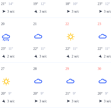
21
°
14
°
19
°
12
°
18
°
10
°
23
°
12
°
3
м/с
3
м/с
3
м/с
3
м/
20
21
22
23
23
°
11
°
22
°
11
°
22
°
11
°
22
°
11
°
2
м/с
3
м/с
2
м/с
2
м/
27
28
29
30
20
°
9
°
20
°
9
°
21
°
9
°
20
°
9
°
3
м/с
3
м/с
3
м/с
3
м/