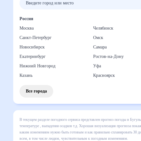
Россия
Москва
Челябинск
Санкт-Петербург
Омск
Новосибирск
Самара
Екатеринбург
Ростов-на-Дону
Нижний Новгород
Уфа
Казань
Красноярск
Все города
В текущем разделе погодного сервиса представлен прогноз
включает все сведения по дневной температуре , выпадени
динамике и даст понять, какая будет погода в Бугульме в
спланировать 30 дней. Подобный прогноз погоды в Бугульме