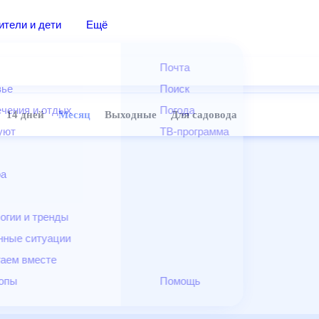
дители и дети
Ещё
Почта
овье
Поиск
лечения и отдых
Погода
ней
14 дней
Месяц
Выходные
Для садовода
и уют
ТВ-программа
т
ера
ологии и тренды
енные ситуации
егаем вместе
скопы
Помощь