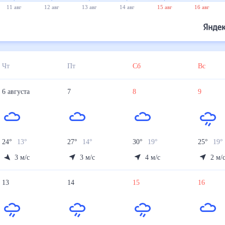
11 авг
12 авг
13 авг
14 авг
15 авг
16 авг
Чт
Пт
Сб
Вс
6
августа
7
8
9
24
°
13
°
27
°
14
°
30
°
19
°
25
°
19
°
3
м/с
3
м/с
4
м/с
2
м/
13
14
15
16