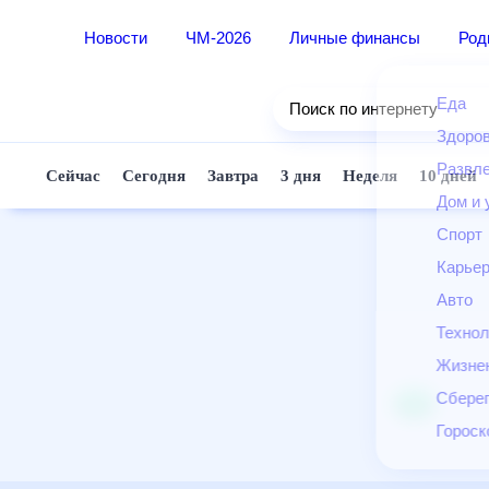
Новости
ЧМ-2026
Личные финансы
Ро
Еда
Поиск по интернету
Здор
Разв
Сейчас
Сегодня
Завтра
3 дня
Неделя
10 д
Дом 
Спор
Карь
Авто
Техн
Жизн
Сбер
Горо