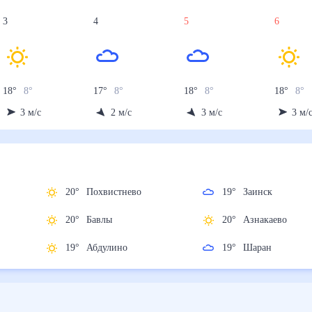
3
4
5
6
18
°
8
°
17
°
8
°
18
°
8
°
18
°
8
°
3
м/с
2
м/с
3
м/с
3
м/
20
°
Похвистнево
19
°
Заинск
20
°
Бавлы
20
°
Азнакаево
й
19
°
Абдулино
19
°
Шаран