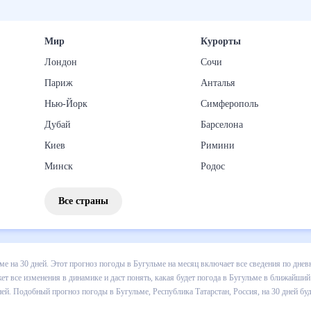
Мир
Курорты
Лондон
Сочи
Париж
Анталья
Нью-Йорк
Симферополь
Дубай
Барселона
Киев
Римини
Минск
Родос
Все страны
 погоды в Бугульме на 30 дней. Этот прогноз погоды в Бугульме на 
и осадков т.д. Хорошая визуализация прогноза покажет все изменени
 ближайший месяц, к каким изменениям нужно быть готовым и как пра
, Республика Татарстан, Россия, на 30 дней будет полезен всем, в т