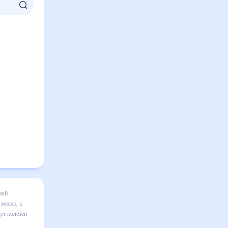
месяц
я в
вильно
ом числе