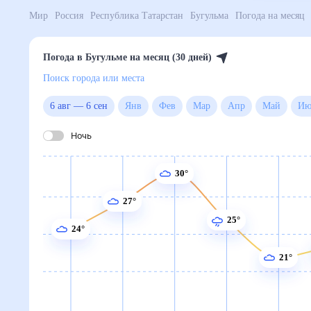
Мир
Россия
Республика Татарстан
Бугульма
Погод
Погода в Бугульме на месяц (30 дней)
Поиск города или места
6 авг
—
6 сен
Янв
Фев
Мар
Апр
Май
Ночь
30°
27°
25°
24°
21°