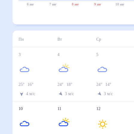
6 авг
7 авг
8 авг
9 авг
10 авг
Пн
Вт
Ср
3
4
5
25
°
16
°
24
°
18
°
24
°
14
°
4
м/с
3
м/с
3
м/с
10
11
12