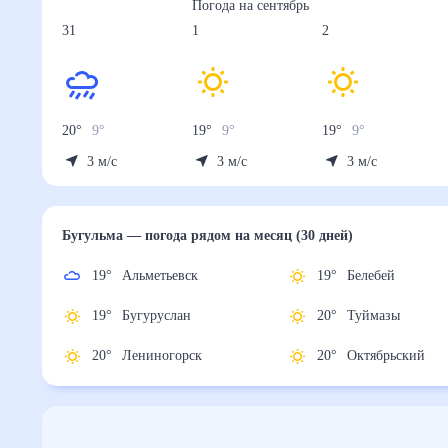
Погода на
сентябрь
31
1
2
20
°
9
°
19
°
9
°
19
°
9
°
3
м/с
3
м/с
3
м/с
Бугульма
— погода рядом
на месяц (30 дней)
19
°
Альметьевск
19
°
Белебей
19
°
Бугуруслан
20
°
Туймазы
20
°
Лениногорск
20
°
Октябрьски