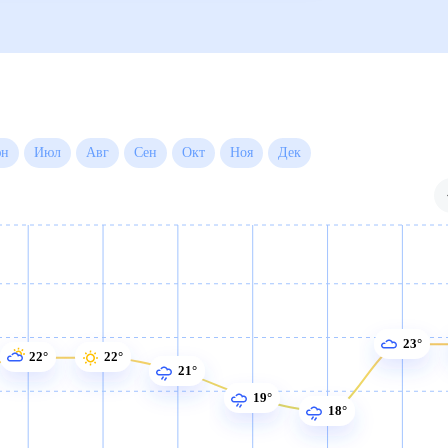
а на месяц
Июн
Июл
Авг
Сен
Окт
Ноя
Дек
23°
22°
22°
21°
19°
18°