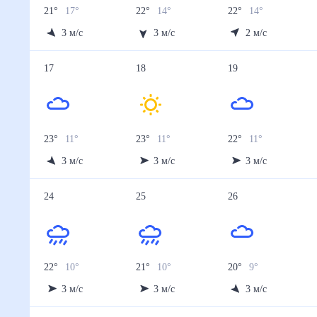
21
°
17
°
22
°
14
°
22
°
14
°
3
м/с
3
м/с
2
м/с
17
18
19
23
°
11
°
23
°
11
°
22
°
11
°
3
м/с
3
м/с
3
м/с
24
25
26
22
°
10
°
21
°
10
°
20
°
9
°
3
м/с
3
м/с
3
м/с