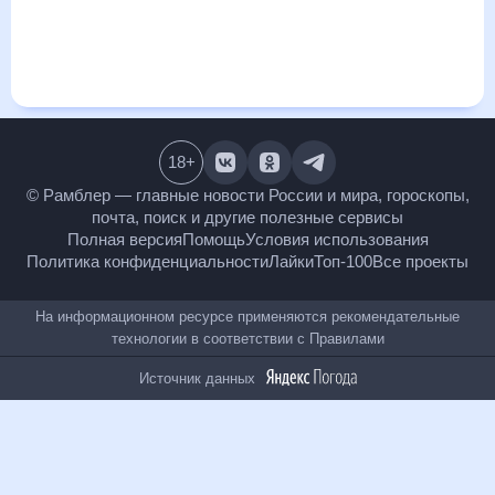
покажет все изменения в динамике и даст понять, какая
будет погода в Буграх, Ленинградская область в ближайший
месяц, к каким изменениям нужно быть готовым и как
правильно спланировать 30 дней. Подобный прогноз
погоды в Буграх, Ленинградская область, Ленинградская
область, Россия, на 30 дней будет полезен всем, в том
числе людям, чувствительным к погодным изменениям.
18
+
© Рамблер — главные новости России и мира,
гороскопы, почта, поиск и другие полезные сервисы
Полная версия
Помощь
Условия использования
Политика конфиденциальности
Лайки
Топ-100
Все проекты
На информационном ресурсе применяются
рекомендательные технологии в соответствии с
Правилами
Источник данных