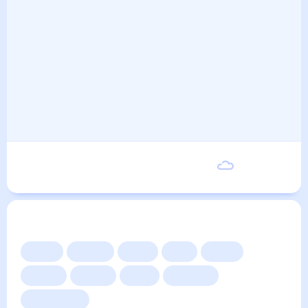
Вторник
17
°
9
°
8 Сентября
Другие прогнозы
Сейчас
Сегодня
Завтра
3 дня
Неделя
10 дней
14 дней
Месяц