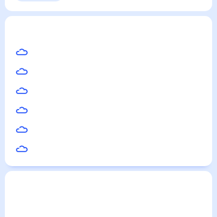
Выходные
Для садовода
Бугры
— погода рядом
на месяц (30 дней)
21
°
Санкт-Петербург
21
°
Всеволожск
21
°
Сертолово
19
°
Зеленогорск
21
°
Пушкин
22
°
Ломоносов
Погода по городам