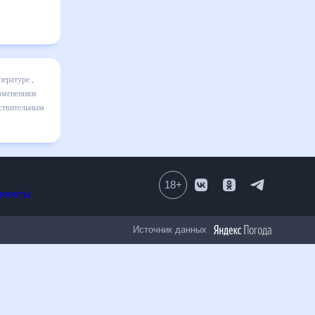
включает
ике и даст
30 дней.
18
+
Все проекты
Источник данных