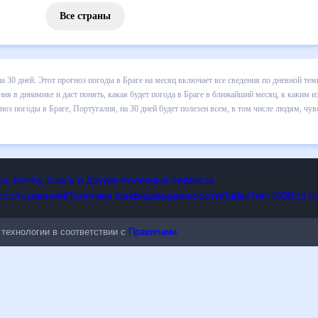
Все страны
 погоды в Браге на 30 дней. Этот прогноз погоды в Браге на месяц 
 т.д. Хорошая визуализация прогноза покажет все изменения в динам
каким изменениям нужно быть готовым и как правильно спланировать 
 будет полезен всем, в том числе людям, чувствительным к погодным
опы, почта, поиск и другие полезные сервисы
 использования
Политика конфиденциальности
Лайки
Топ-100
ые технологии в соответствии с
Правилами