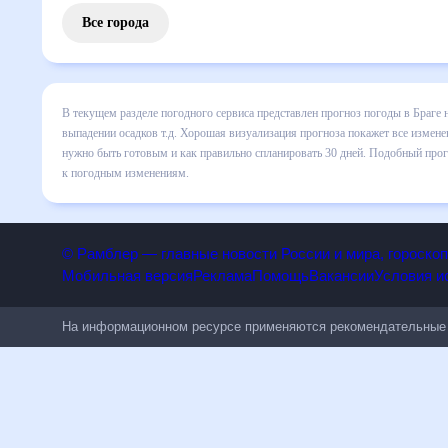
Все города
В текущем разделе погодного сервиса представлен прогноз
все сведения по дневной температуре , выпадении осадков
понять, какая будет погода в Браге в ближайший месяц, к 
Подобный прогноз погоды в Браге, Португалия, на 30 дней
изменениям.
© Рамблер — главные новости России и мира, гороск
Мобильная версия
Реклама
Помощь
Вакансии
Условия
На информационном ресурсе применяются рекомендательн