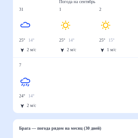
Погода на
сентябрь
31
1
2
25
°
14
°
25
°
14
°
25
°
15
°
2
м/с
2
м/с
1
м/с
7
24
°
14
°
2
м/с
Брага
— погода рядом
на месяц (30 дней)