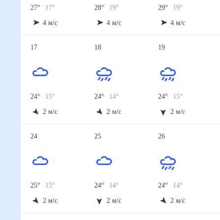
27
°
17
°
28
°
19
°
29
°
19
°
4
м/с
4
м/с
4
м/с
17
18
19
24
°
15
°
24
°
14
°
24
°
15
°
2
м/с
2
м/с
2
м/с
24
25
26
25
°
15
°
24
°
14
°
24
°
14
°
2
м/с
2
м/с
2
м/с