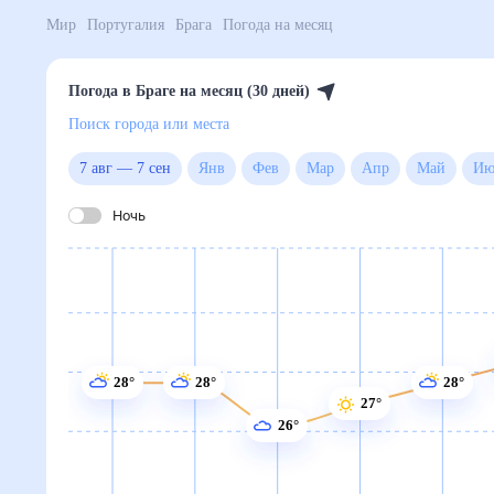
Мир
Португалия
Брага
Погода на месяц
Погода в Браге на месяц (30 дней)
Поиск города или места
7 авг
—
7 сен
Янв
Фев
Мар
Апр
Май
Ночь
28°
28°
28°
27°
26°