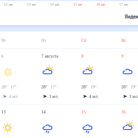
12 авг
13 авг
14 авг
15 авг
16 авг
17 авг
Чт
Пт
Сб
Вс
6
7
августа
8
9
28
°
17
°
28
°
17
°
28
°
19
°
26
°
19
°
4
м/с
3
м/с
4
м/с
3
м/
13
14
15
16