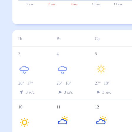
7 авг
8 авг
9 авг
10 авг
11 авг
Пн
Вт
Ср
3
4
5
26
°
17
°
26
°
18
°
27
°
18
°
3
м/с
3
м/с
3
м/с
10
11
12