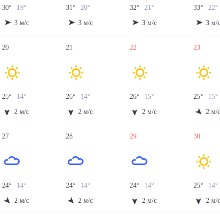
30
°
19
°
31
°
20
°
32
°
21
°
33
°
22
°
3
м/с
3
м/с
3
м/с
3
м/
20
21
22
23
25
°
14
°
26
°
14
°
26
°
15
°
25
°
15
°
2
м/с
2
м/с
2
м/с
2
м/
27
28
29
30
24
°
14
°
24
°
14
°
24
°
14
°
25
°
14
°
2
м/с
2
м/с
2
м/с
2
м/