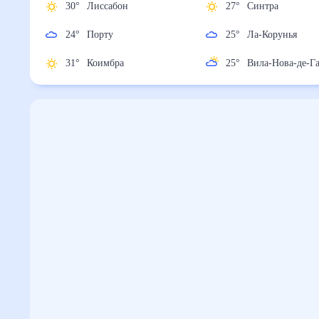
30
°
Лиссабон
27
°
Синтра
24
°
Порту
25
°
Ла-Корунья
31
°
Коимбра
25
°
Вила-Нова-д