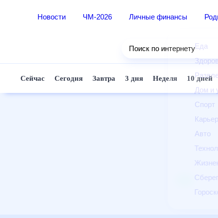
Новости
ЧМ-2026
Личные финансы
Ро
Еда
Поиск по интернету
Здор
Разв
Сейчас
Сегодня
Завтра
3 дня
Неделя
10 д
Дом 
Спор
Карь
Авто
Техн
Жизн
Сбер
Горо