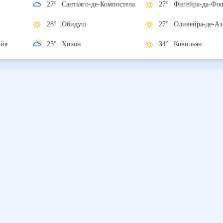
27
°
Сантьяго-де-
27
°
Фигейра-да
Компостела
27
°
Оливейра-де
28
°
Обидуш
Аземейш
е-Гайя
25
°
Хихон
34
°
Ковильян