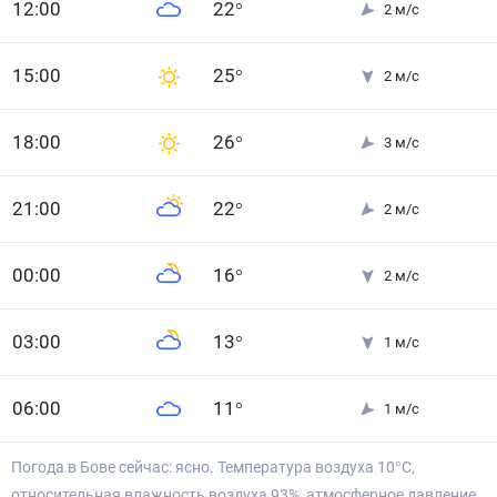
12
:00
22
°
2
м/с
15
:00
25
°
2
м/с
18
:00
26
°
3
м/с
21
:00
22
°
2
м/с
0
0
:00
16
°
2
м/с
0
3
:00
13
°
1
м/с
0
6
:00
11
°
1
м/с
Погода в Бове сейчас: ясно. Температура воздуха 10°С,
относительная влажность воздуха 93%, атмосферное давление