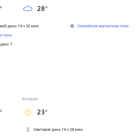
°
28
°
вой день 14 ч 32 мин
Спокойное магнитное поле
я луна
декс 7
Вечером
°
23
°
Световой день 14 ч 28 мин