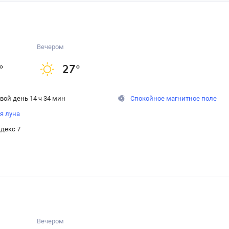
Вечером
°
27
°
вой день 14 ч 34 мин
Спокойное магнитное поле
я луна
декс 7
Вечером