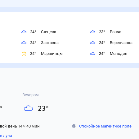
24
°
Стецева
23
°
Ропча
24
°
Заставна
24
°
Веренчанка
24
°
Маршинцы
24
°
Молодия
Вечером
°
23
°
вой день 14 ч 40 мин
Спокойное магнитное поле
я луна