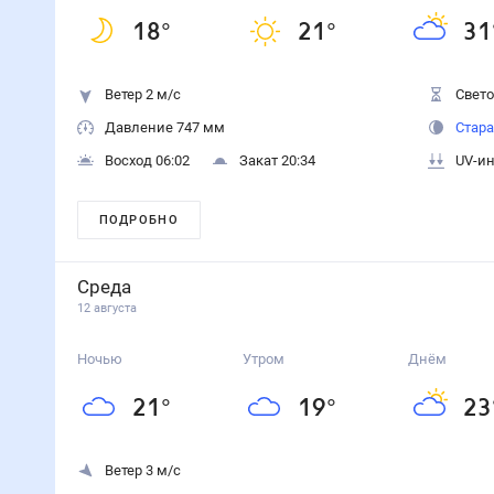
18
°
21
°
31
Ветер 2 м/с
Свето
Давление 747 мм
Стара
Восход 06:02
Закат 20:34
UV-ин
ПОДРОБНО
Среда
12 августа
Ночью
Утром
Днём
21
°
19
°
23
Ветер 3 м/с