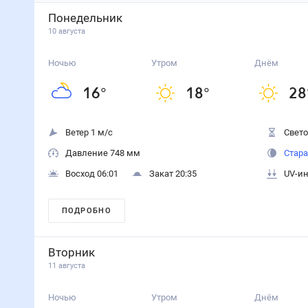
Понедельник
10 августа
Ночью
Утром
Днём
16
°
18
°
28
Ветер 1 м/с
Свето
Давление 748 мм
Стара
Восход 06:01
Закат 20:35
UV-ин
ПОДРОБНО
Вторник
11 августа
Ночью
Утром
Днём