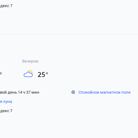
декс 7
Вечером
°
25
°
вой день 14 ч 37 мин
Спокойное магнитное поле
я луна
декс 7