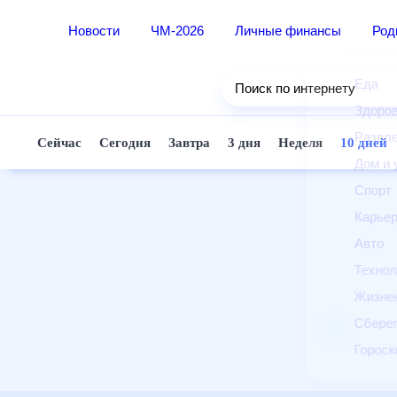
Новости
ЧМ-2026
Личные финансы
Ро
Еда
Поиск по интернету
Здор
Разв
Сейчас
Сегодня
Завтра
3 дня
Неделя
10 д
Дом 
Спор
Карь
Авто
Техн
Жизн
Сбер
Горо