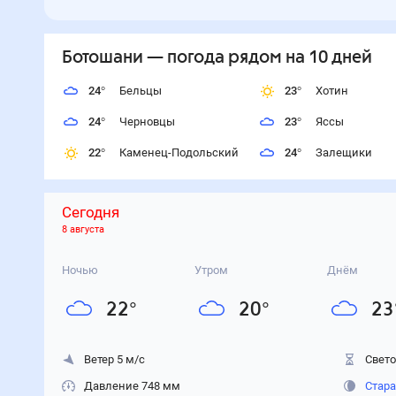
Ботошани
— погода рядом
на 10 дней
24
°
Бельцы
23
°
Хотин
24
°
Черновцы
23
°
Яссы
22
°
Каменец-Подольский
24
°
Залещики
Сегодня
8 августа
Ночью
Утром
Днём
22
°
20
°
23
Ветер 5 м/с
Свето
Давление 748 мм
Стара