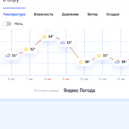
Температура
Влажность
Давление
Ветер
Осадки
Ночь
34°
33°
32°
31°
31°
30°
30°
6 авг
7 авг
8 авг
9 авг
10 авг
11 авг
12 авг
Источник данных