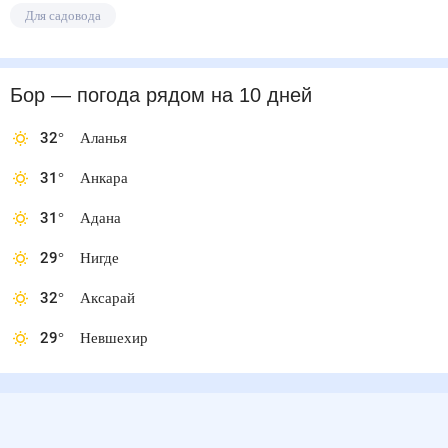
Для садовода
Бор
— погода рядом
на 10 дней
32
°
Аланья
31
°
Анкара
31
°
Адана
29
°
Нигде
32
°
Аксарай
29
°
Невшехир