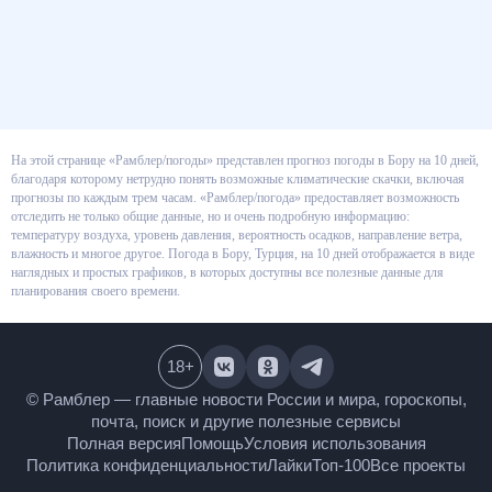
На этой странице «Рамблер/погоды» представлен прогноз погоды в Бору
на 10 дней, благодаря которому нетрудно понять возможные
климатические скачки, включая прогнозы по каждым трем часам.
«Рамблер/погода» предоставляет возможность отследить не только
общие данные, но и очень подробную информацию: температуру воздуха,
уровень давления, вероятность осадков, направление ветра, влажность и
многое другое. Погода в Бору, Турция, на 10 дней отображается в виде
наглядных и простых графиков, в которых доступны все полезные данные
для планирования своего времени.
18
+
© Рамблер — главные новости России и мира,
гороскопы, почта, поиск и другие полезные сервисы
Полная версия
Помощь
Условия использования
Политика конфиденциальности
Лайки
Топ-100