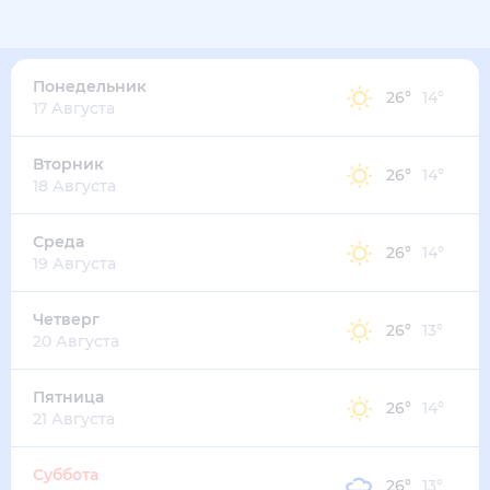
26
°
20
°
3
м/с
понедельник
10 августа