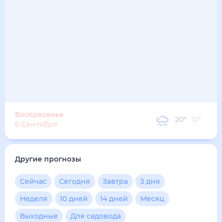
22
°
13
°
4
м/с