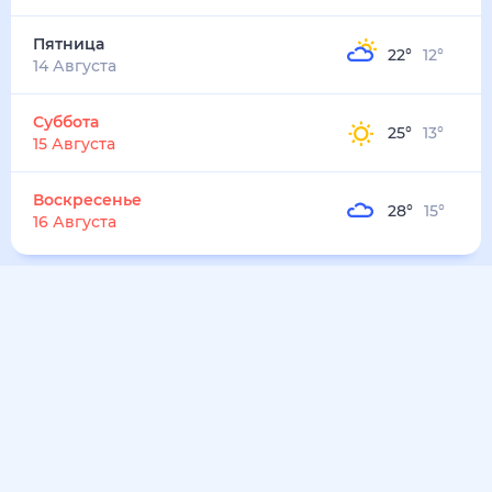
29
°
21
°
3
м/с
воскресенье
9 августа