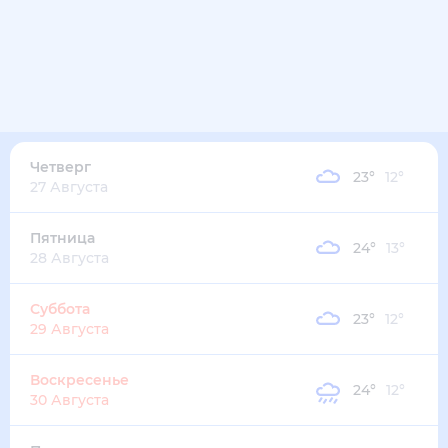
28
°
17
°
2
м/с
среда
12 августа