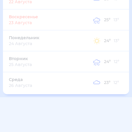
26
°
16
°
2
м/с
вторник
11 августа