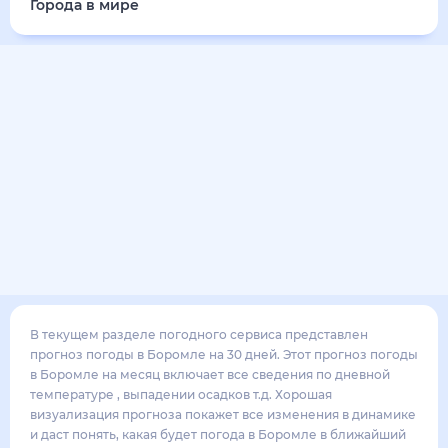
22
°
12
°
3
м/с
суббота
15 августа