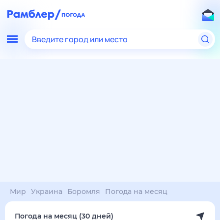
Введите город или место
Мир
Украина
Боромля
Погода на месяц
Погода на месяц (30 дней)
в Боромле
7 авг
–
7 сен
янв
фев
мар
апр
май
июн
июл
авг
сен
окт
ноя
дек
Ночь
34°
29°
28°
26°
26°