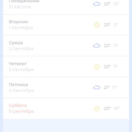
23
°
18
°
4
м/с
четверг
13 августа