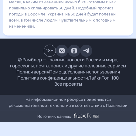
25
°
13
°
3
м/с
воскресенье
16 августа