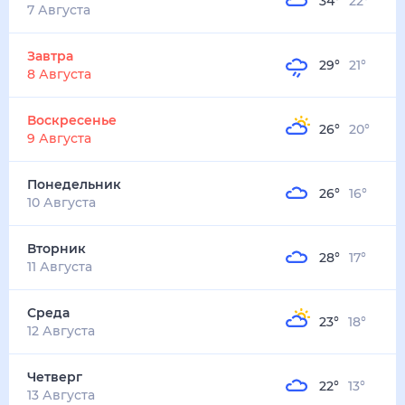
34
°
22
°
2
м/с
завтра
8 августа