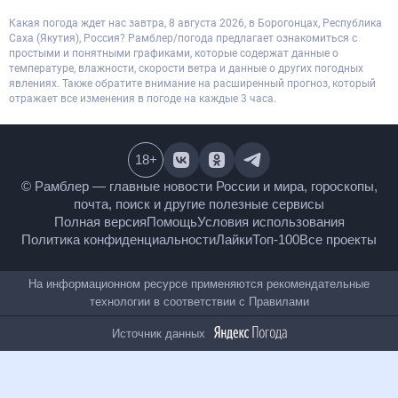
Какая погода ждет нас завтра, 8 августа 2026, в Борогонцах, Республика
Саха (Якутия), Россия? Рамблер/погода предлагает ознакомиться с
простыми и понятными графиками, которые содержат данные о
температуре, влажности, скорости ветра и данные о других погодных
явлениях. Также обратите внимание на расширенный прогноз, который
отражает все изменения в погоде на каждые 3 часа.
18
+
© Рамблер — главные новости России и мира,
гороскопы, почта, поиск и другие полезные сервисы
Полная версия
Помощь
Условия использования
Политика конфиденциальности
Лайки
Топ-100
Все проекты
На информационном ресурсе применяются
рекомендательные технологии в соответствии с
Правилами
Источник данных