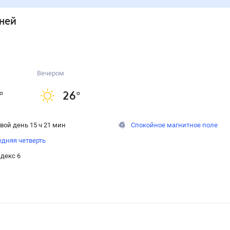
дней
Вечером
°
26
°
вой день 15 ч 21 мин
Спокойное магнитное поле
дняя четверть
декс 6