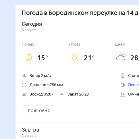
Погода
в Бородинском переулке
на 14 
Сегодня
6 августа
Ночью
Утром
Днём
15
°
21
°
28
Ветер 2 м/с
Свето
Давление 758 мм
После
Восход 05:07
Закат 20:28
UV-ин
ПОДРОБНО
Завтра
7 августа