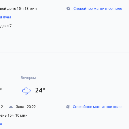
вой день 15 ч 13 мин
Спокойное магнитное поле
я луна
декс 7
Вечером
°
24
°
12
Закат 20:22
Спокойное магнитное поле
ень 15 ч 10 мин
на