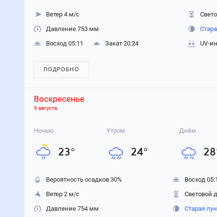
Ветер 4 м/с
Свето
Давление 753 мм
Стара
Восход 05:11
Закат 20:24
UV-ин
ПОДРОБНО
Воскресенье
9 августа
Ночью
Утром
Днём
23
°
24
°
28
Вероятность осадков
30
%
Восход 05:
Ветер 2 м/с
Световой д
Давление 754 мм
Старая лу