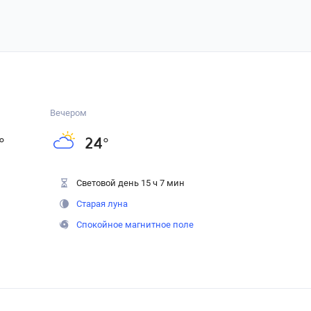
Вечером
°
24
°
Световой день 15 ч 7 мин
Старая луна
Спокойное магнитное поле