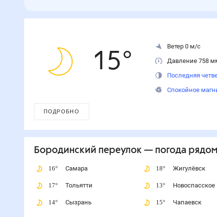
Ветер 0 м/с
15
°
Давление 758 м
Последняя четве
Спокойное магн
ПОДРОБНО
Бородинский переулок
— погода рядо
16
°
Самара
18
°
Жигулёвск
17
°
Тольятти
13
°
Новоспасское
14
°
Сызрань
15
°
Чапаевск