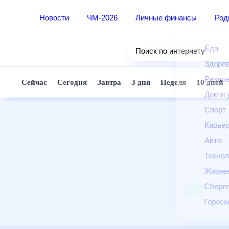
Новости
ЧМ-2026
Личные финансы
Ро
Еда
Поиск по интернету
Здор
Разв
Сейчас
Сегодня
Завтра
3 дня
Неделя
10 д
Дом 
Спор
Карь
Авто
Техн
Жизн
Сбер
Горо