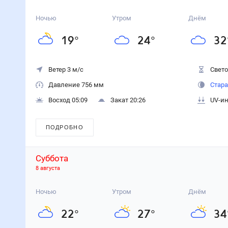
Ночью
Утром
Днём
19
°
24
°
32
Ветер 3 м/с
Свето
Давление 756 мм
Стара
Восход 05:09
Закат 20:26
UV-ин
ПОДРОБНО
Суббота
8 августа
Ночью
Утром
Днём
22
°
27
°
34