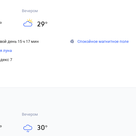
Вечером
°
29
°
вой день 15 ч 17 мин
Спокойное магнитное поле
я луна
декс 7
Вечером
°
30
°