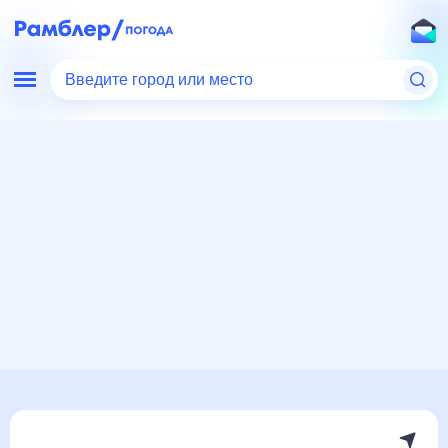
Введите город или место
Мир
Украина
Большовцы
Погода на месяц
Погода на месяц (30 дней)
в Большовцах
6 авг
–
6 сен
янв
фев
мар
апр
май
июн
июл
авг
сен
окт
ноя
дек
Ночь
35°
29°
28°
26°
26°
25°