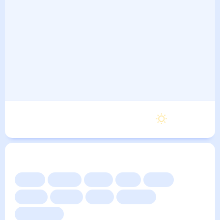
25
°
17
°
2
м/с