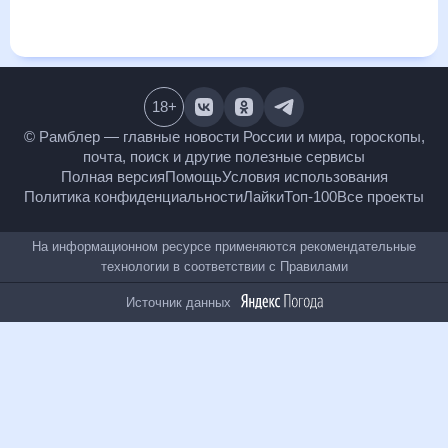
27
°
16
°
3
м/с
суббота
15 августа