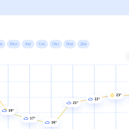
на месяц
Июн
Июл
Авг
Сен
Окт
Ноя
Дек
23°
22°
21°
19°
17°
16°