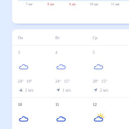
7 авг
8 авг
9 авг
10 авг
11 авг
Пн
Вт
Ср
3
4
5
24
°
19
°
24
°
15
°
28
°
15
°
2
м/с
1
м/с
2
м/с
10
11
12