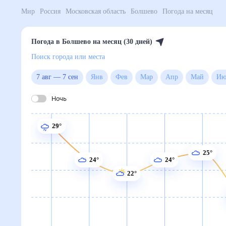
Мир
Россия
Московская область
Болшево
Погода 
Погода в Болшево на месяц (30 дней)
Поиск города или места
7 авг
—
7 сен
Янв
Фев
Мар
Апр
Май
Ночь
29°
25°
24°
24°
22°