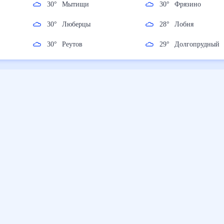
30
°
Мытищи
30
°
Фрязино
30
°
Люберцы
28
°
Лобня
30
°
Реутов
29
°
Долгопрудн