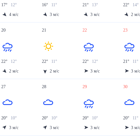
17
°
12
°
16
°
11
°
21
°
13
°
22
°
14
°
4
м/с
3
м/с
3
м/с
2
м/
20
21
22
23
22
°
12
°
22
°
11
°
22
°
12
°
21
°
11
°
2
м/с
2
м/с
3
м/с
3
м/
27
28
29
30
20
°
10
°
20
°
10
°
20
°
10
°
20
°
11
°
3
м/с
3
м/с
3
м/с
3
м/