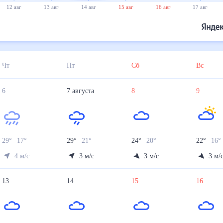
12 авг
13 авг
14 авг
15 авг
16 авг
17 авг
Чт
Пт
Сб
Вс
6
7
августа
8
9
29
°
17
°
29
°
21
°
24
°
20
°
22
°
16
°
4
м/с
3
м/с
3
м/с
3
м/
13
14
15
16