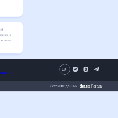
есяц
я в
вильно
 числе
18
+
Все проекты
Источник данных