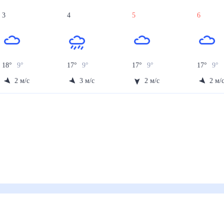
3
4
5
6
18
°
9
°
17
°
9
°
17
°
9
°
17
°
9
°
2
м/с
3
м/с
2
м/с
2
м/