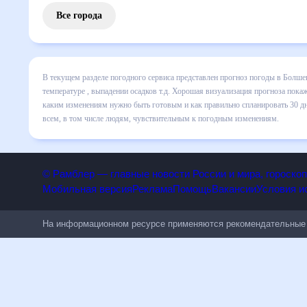
Все города
В текущем разделе погодного сервиса представлен прогноз
включает все сведения по дневной температуре , выпадени
динамике и даст понять, какая будет погода в Болшево в 
спланировать 30 дней. Подобный прогноз погоды в Болшево,
людям, чувствительным к погодным изменениям.
© Рамблер — главные новости России и мира, гороск
Мобильная версия
Реклама
Помощь
Вакансии
Условия
На информационном ресурсе применяются рекомендательн