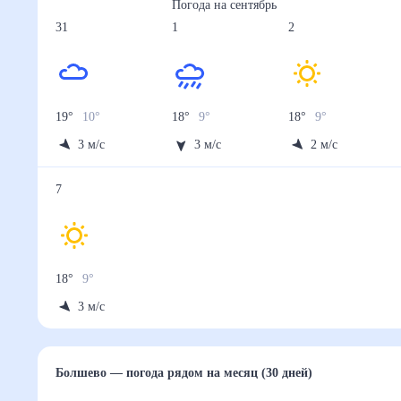
Погода на
сентябрь
31
1
2
19
°
10
°
18
°
9
°
18
°
9
°
3
м/с
3
м/с
2
м/с
7
18
°
9
°
3
м/с
Болшево
— погода рядом
на месяц (30 дней)