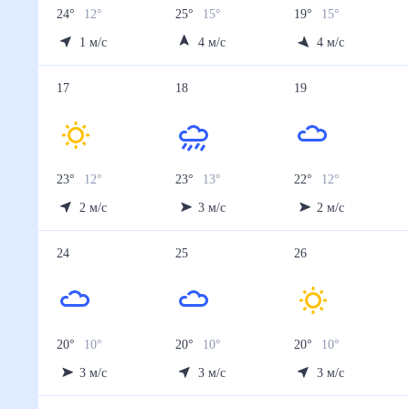
24
°
12
°
25
°
15
°
19
°
15
°
1
м/с
4
м/с
4
м/с
17
18
19
23
°
12
°
23
°
13
°
22
°
12
°
2
м/с
3
м/с
2
м/с
24
25
26
20
°
10
°
20
°
10
°
20
°
10
°
3
м/с
3
м/с
3
м/с