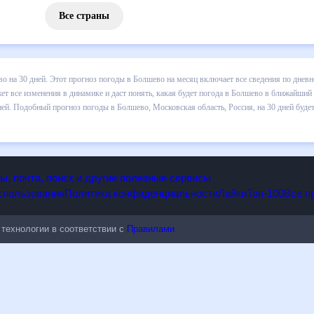
Все страны
 погоды в Болшево на 30 дней. Этот прогноз погоды в Болшево на м
и осадков т.д. Хорошая визуализация прогноза покажет все изменени
ближайший месяц, к каким изменениям нужно быть готовым и как пра
 Московская область, Россия, на 30 дней будет полезен всем, в том
опы, почта, поиск и другие полезные сервисы
 использования
Политика конфиденциальности
Лайки
Топ-100
ые технологии в соответствии с
Правилами