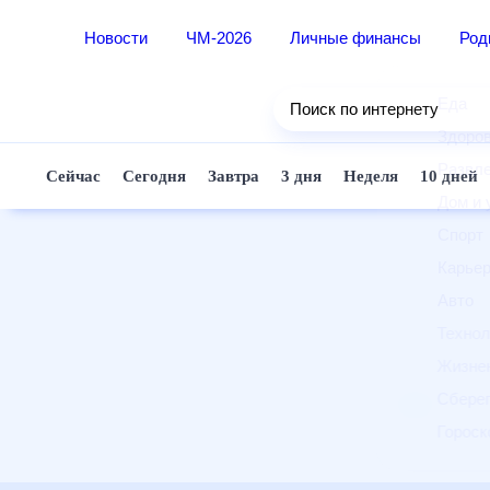
Новости
ЧМ-2026
Личные финансы
Ро
Еда
Поиск по интернету
Здор
Разв
Сейчас
Сегодня
Завтра
3 дня
Неделя
10 д
Дом 
Спор
Карь
Авто
Техн
Жизн
Сбер
Горо