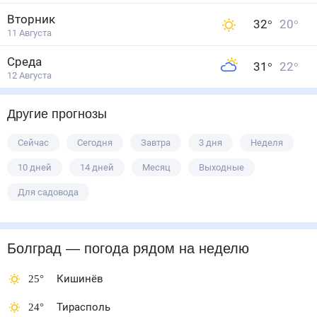
Вторник
32
°
20
°
11 Августа
Среда
31
°
22
°
12 Августа
Другие прогнозы
Сейчас
Сегодня
Завтра
3 дня
Неделя
10 дней
14 дней
Месяц
Выходные
Для садовода
Болград
— погода рядом
на неделю
25
°
Кишинёв
24
°
Тирасполь