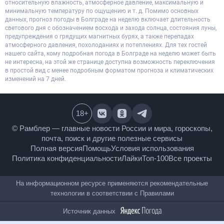
относительную влажность, атмосферное давление, максимальную и
минимальную температуру по ощущению и т. д. Помимо основных
данных, прогноз погоды в Болграде на неделю включает длительность
светового дня с обозначением восхода и захода солнца, состояния луны,
предупреждения о грядущих магнитных бурях, а также перепадах
атмосферного давления, похолоданиях и потеплениях. Для тех гостей
нашего сайта, кому подробная погода в Болграде на неделю может быть
не интересна, на этой же странице доступна возможность переключения
в простой вид с менее подробным форматом прогноза и климатических
изменений на 7 дней.
18
+
© Рамблер — главные новости России и мира,
гороскопы, почта, поиск и другие полезные сервисы
Полная версия
Помощь
Условия использования
Политика конфиденциальности
Лайки
Топ-100
Все проекты
На информационном ресурсе применяются
рекомендательные технологии в соответствии с
Правилами
Источник данных