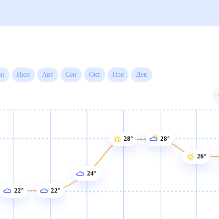
ые
Для садовода
30 дней)
28°
28°
26°
26°