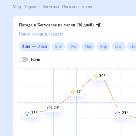
Поиск по интернету
Сейчас
Сегодня
Завтра
3 дня
Неделя
10 дней
14 дней
Месяц
Выходн
Мир
Украина
Богуслав
Погода на месяц
Погода в Богуславе на месяц (
Поиск города или места
8 авг
—
8 сен
янв
фев
мар
апр
май
июн
июл
авг
сен
окт
ноя
дек
Ночь
30°
27°