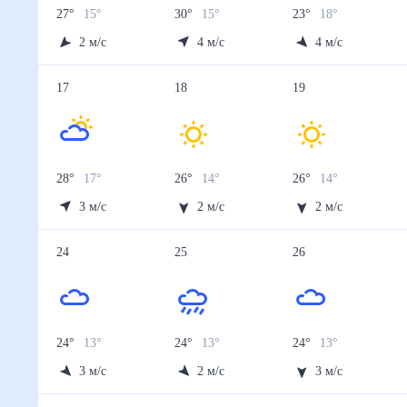
13 авг
14 авг
15 авг
16 авг
17 авг
Температура ночью, °C
13
12
12
15
17
Температура днём, °C
22
22
24
28
28
Влажность, %
37
37
35
34
38
Давление, мм
752
751
749
746
743
Ветер, м/с
4
4
3
3
3
Осадки, мм
0
0
0
0
0
18 авг
19 авг
20 авг
21 авг
22 авг
Температура ночью, °C
14
14
14
14
14
Температура днём, °C
26
26
27
27
25
Влажность, %
65
64
62
63
66
Давление, мм
748
749
749
748
748
Ветер, м/с
2
2
2
2
2
Осадки, мм
0.8
1
1
0.5
1.7
23 авг
24 авг
25 авг
26 авг
27 авг
Температура ночью, °C
13
13
13
13
13
Температура днём, °C
25
24
24
24
25
Влажность, %
66
64
66
66
66
Давление, мм
748
748
748
748
748
Ветер, м/с
2
3
2
3
2