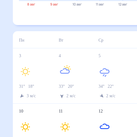
24°
23°
23°
22°
8 авг
9 авг
10 авг
11 авг
12 авг
13 авг
3 авг
4 авг
5 авг
6 авг
7 авг
Температура ночью, °C
18
20
22
23
23
Температура днём, °C
31
33
34
35
33
Влажность, %
29
33
36
35
37
Давление, мм
746
745
745
744
742
Ветер, м/с
3
2
2
2
3
Осадки, мм
0
0
0.2
0
1.2
8 авг
9 авг
10 авг
11 авг
12 авг
Температура ночью, °C
23
17
15
15
18
Температура днём, °C
23
24
27
30
23
Влажность, %
67
38
37
32
32
Давление, мм
743
747
746
744
749
Ветер, м/с
5
5
2
4
4
Осадки, мм
0.3
0
0
0
0