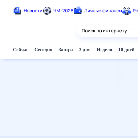
Новости
ЧМ-2026
Личные финансы
Родители и дети
Ещё
Еда
Здоровье
Развлечения и отдых
Дом и уют
Спорт
Карьера
Авто
Технологии и тренды
Жизненные ситуации
Сберегаем вместе
Гороскопы
Почта
Поиск
Погода
ТВ-программа
Помощь