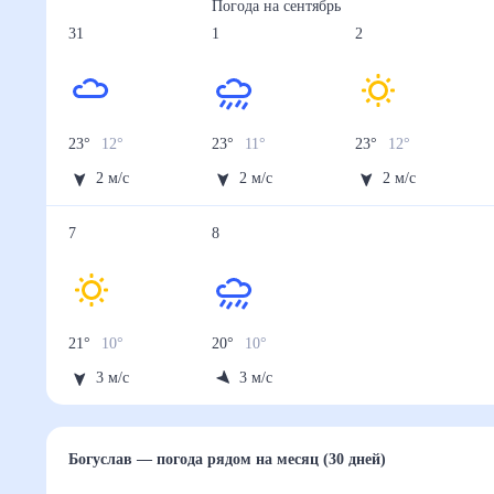
Осадки, мм
0.9
0.8
2
1.9
1.6
28 авг
29 авг
30 авг
31 авг
1 сен
Температура ночью, °C
12
12
13
12
11
Температура днём, °C
24
24
23
23
23
Влажность, %
68
67
67
66
68
Давление, мм
748
748
747
748
747
Ветер, м/с
2
2
3
2
2
Осадки, мм
1.2
1.5
2.3
1.7
2.8
2 сен
3 сен
4 сен
5 сен
6 сен
Температура ночью, °C
12
12
11
11
10
Температура днём, °C
23
22
21
21
21
Влажность, %
67
68
69
68
71
Давление, мм
748
749
749
749
749
Ветер, м/с
2
3
3
3
2
Осадки, мм
2.1
1.2
1.4
1.3
1.8
7 сен
8 сен
Температура ночью, °C
10
10
Температура днём, °C
21
20
Влажность, %
70
70
Давление, мм
749
748