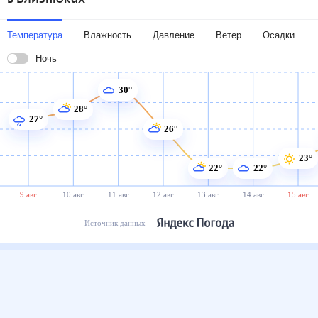
Температура
Влажность
Давление
Ветер
Осадки
Ночь
30°
28°
27°
26°
23°
22°
22°
9 авг
10 авг
11 авг
12 авг
13 авг
14 авг
15 авг
Источник данных