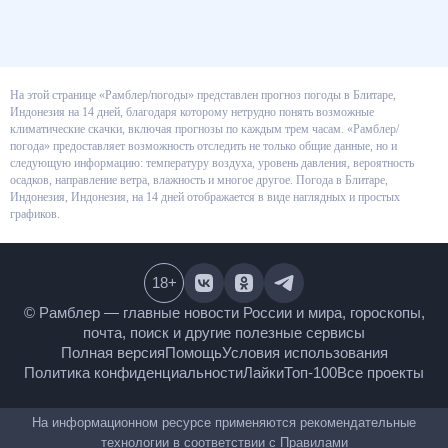
На этой странице «Рамблер/погоды» представлен прогноз погоды в
Блитаре, Индонезия на 14 дней, благодаря которому нетрудно понять
возможные климатические скачки, включая прогнозы по каждым трем
часам. «Рамблер/погода» предоставляет возможность отследить не
только общие данные, но и следующую информацию: температуру
воздуха, уровень давления, вероятность осадков, направление ветра,
влажность и многое другое. Погода в Блитаре, Индонезия, Индонезия, на
14 дней отображается в виде наглядных и простых графиков.
18
+
© Рамблер — главные новости России и мира,
гороскопы, почта, поиск и другие полезные сервисы
Полная версия
Помощь
Условия использования
Политика конфиденциальности
Лайки
Топ-100
Все проекты
На информационном ресурсе применяются