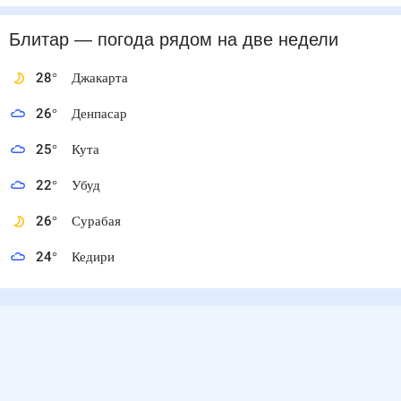
Блитар
— погода рядом
на две недели
28
°
Джакарта
26
°
Денпасар
25
°
Кута
22
°
Убуд
26
°
Сурабая
24
°
Кедири