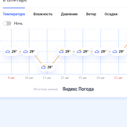
Температура
Влажность
Давление
Ветер
Осадки
Ночь
29°
29°
29°
29°
29°
29°
28°
9 авг
10 авг
11 авг
12 авг
13 авг
14 авг
15 авг
Источник данных