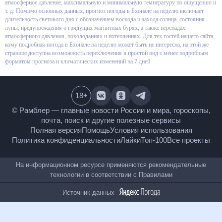
относительную влажность, атмосферное давление, максимальную и
минимальную температуру по ощущению и т. д. Помимо основных
данных, прогноз погоды в Бхопале на неделю включает длительность
светового дня с обозначением восхода и захода солнца, состояния луны,
предупреждения о грядущих магнитных бурях, а также перепадах
атмосферного давления, похолоданиях и потеплениях. Для тех гостей
нашего сайта, кому подробная погода в Бхопале на неделю может быть
не интересна, на этой же странице доступна возможность переключения
в простой вид с менее подробным форматом прогноза и климатических
изменений на 7 дней.
18
+
© Рамблер — главные новости России и мира,
гороскопы, почта, поиск и другие полезные сервисы
Полная версия
Помощь
Условия использования
Политика конфиденциальности
Лайки
Топ-100
Все проекты
На информационном ресурсе применяются
рекомендательные технологии в соответствии с
Правилами
Источник данных