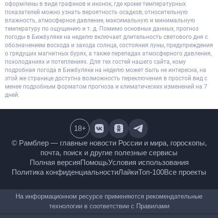
оформлены в виде графиков и иконок, где кроме температурных
показателей можно узнать вероятность осадков, относительную
влажность, атмосферное давление, максимальную и минимальную
температуру по ощущению и т. д. Помимо основных данных, прогноз
погоды в Бижбуляке на неделю включает длительность светового дня с
обозначением восхода и захода солнца, состояния луны, предупреждения
о грядущих магнитных бурях, а также перепадах атмосферного давления,
похолоданиях и потеплениях. Для тех гостей нашего сайта, кому
подробная погода в Бижбуляке на неделю может быть не интересна, на
этой же странице доступна возможность переключения в простой вид с
менее подробным форматом прогноза и климатических изменений на 7
дней.
18
+
© Рамблер — главные новости России и мира,
гороскопы, почта, поиск и другие полезные сервисы
Полная версия
Помощь
Условия использования
Политика конфиденциальности
Лайки
Топ-100
Все проекты
На информационном ресурсе применяются
рекомендательные технологии в соответствии с
Правилами