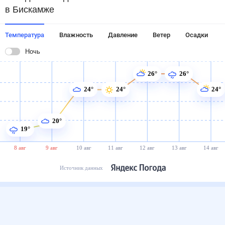
в Бискамже
Температура
Влажность
Давление
Ветер
Осадки
Ночь
26°
26°
24°
24°
24°
20°
19°
8 авг
9 авг
10 авг
11 авг
12 авг
13 авг
14 авг
Источник данных