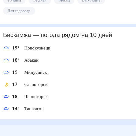
10 дней
14 дней
Месяц
Выходные
Для садовода
Бискамжа
— погода рядом
на 10 дней
19
°
Новокузнецк
18
°
Абакан
19
°
Минусинск
17
°
Саяногорск
18
°
Черногорск
14
°
Таштагол