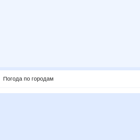
Погода по городам
Города в России
Города в мире