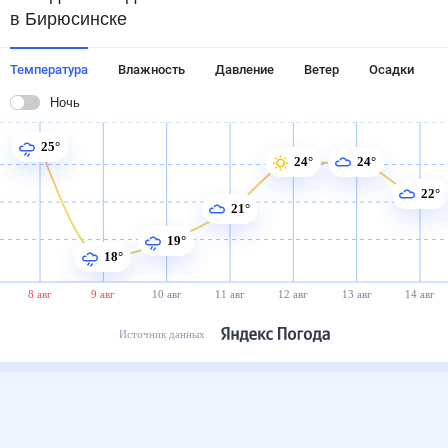
в Бирюсинске
Температура
Влажность
Давление
Ветер
Осадки
Ночь
25°
24°
24°
22°
21°
19°
18°
8 авг
9 авг
10 авг
11 авг
12 авг
13 авг
14 авг
Источник данных