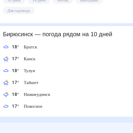
10 дней
14 дней
Месяц
Выходные
Для садовода
Бирюсинск
— погода рядом
на 10 дней
18
°
Братск
17
°
Канск
18
°
Тулун
17
°
Тайшет
18
°
Нижнеудинск
17
°
Покосное