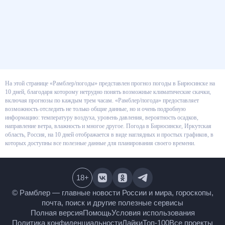
На этой странице «Рамблер/погоды» представлен прогноз погоды в
Бирюсинске на 10 дней, благодаря которому нетрудно понять возможные
климатические скачки, включая прогнозы по каждым трем часам.
«Рамблер/погода» предоставляет возможность отследить не только
общие данные, но и очень подробную информацию: температуру воздуха,
уровень давления, вероятность осадков, направление ветра, влажность и
многое другое. Погода в Бирюсинске, Иркутская область, Россия, на 10
дней отображается в виде наглядных и простых графиков, в которых
доступны все полезные данные для планирования своего времени.
18
+
© Рамблер — главные новости России и мира,
гороскопы, почта, поиск и другие полезные сервисы
Полная версия
Помощь
Условия использования