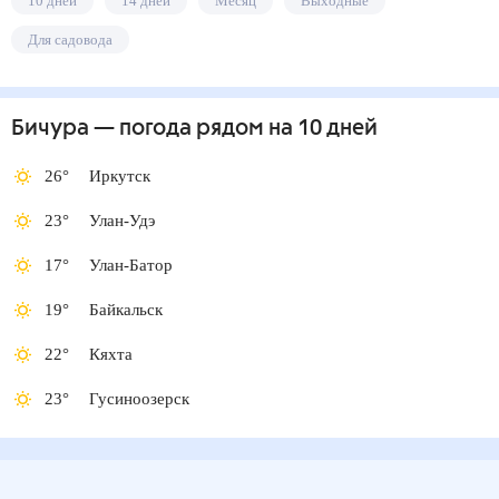
10 дней
14 дней
Месяц
Выходные
Для садовода
Бичура
— погода рядом
на 10 дней
26
°
Иркутск
23
°
Улан-Удэ
17
°
Улан-Батор
19
°
Байкальск
22
°
Кяхта
23
°
Гусиноозерск