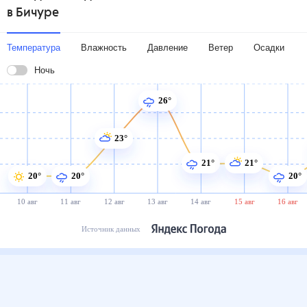
в Бичуре
Температура
Влажность
Давление
Ветер
Осадки
Ночь
26°
23°
21°
21°
20°
20°
20°
10 авг
11 авг
12 авг
13 авг
14 авг
15 авг
16 авг
Источник данных