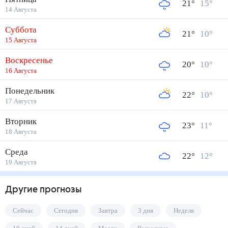
21
°
15
°
14 Августа
Суббота
21
°
10
°
15 Августа
Воскресенье
20
°
10
°
16 Августа
Понедельник
22
°
10
°
17 Августа
Вторник
23
°
11
°
18 Августа
Среда
22
°
12
°
19 Августа
Другие прогнозы
Сейчас
Сегодня
Завтра
3 дня
Неделя