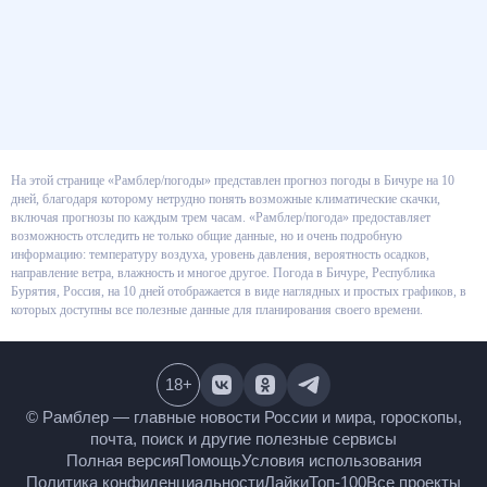
На этой странице «Рамблер/погоды» представлен прогноз погоды в
Бичуре на 10 дней, благодаря которому нетрудно понять возможные
климатические скачки, включая прогнозы по каждым трем часам.
«Рамблер/погода» предоставляет возможность отследить не только
общие данные, но и очень подробную информацию: температуру воздуха,
уровень давления, вероятность осадков, направление ветра, влажность и
многое другое. Погода в Бичуре, Республика Бурятия, Россия, на 10 дней
отображается в виде наглядных и простых графиков, в которых доступны
все полезные данные для планирования своего времени.
18
+
© Рамблер — главные новости России и мира,
гороскопы, почта, поиск и другие полезные сервисы
Полная версия
Помощь
Условия использования