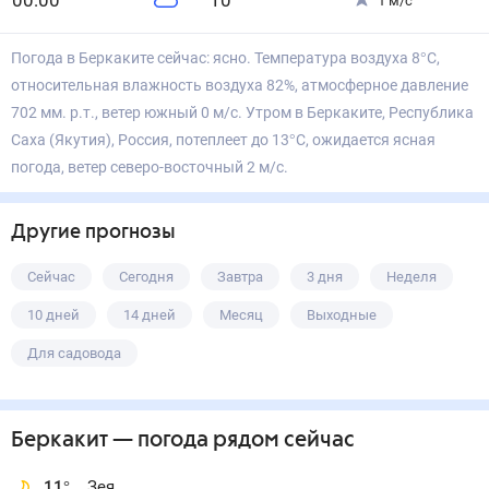
0
0
:00
10
°
1
м/с
Погода в Беркаките сейчас: ясно. Температура воздуха 8°С,
относительная влажность воздуха 82%, атмосферное давление
702 мм. р.т., ветер южный 0 м/с. Утром в Беркаките, Республика
Саха (Якутия), Россия, потеплеет до 13°С, ожидается ясная
погода, ветер северо-восточный 2 м/с.
Другие прогнозы
Сейчас
Сегодня
Завтра
3 дня
Неделя
10 дней
14 дней
Месяц
Выходные
Для садовода
Беркакит
— погода рядом
сейчас
11
°
Зея