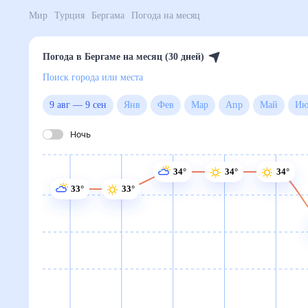
Поиск по интернету
Сейчас
Сегодня
Завтра
3 дня
Неделя
10 дней
14 дней
Месяц
Выходн
Мир
Турция
Бергама
Погода на месяц
Погода в Бергаме на месяц (30
Поиск города или места
9 авг
—
9 сен
янв
фев
мар
апр
май
июн
июл
авг
сен
окт
ноя
дек
Ночь
34°
34°
34°
33°
33°
31°