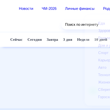
Новости
ЧМ-2026
Личные финансы
Родители и дети
Ещё
Еда
Здоровье
Развлечения и отдых
Дом и уют
Спорт
Карьера
Авто
Технологии и тренды
Жизненные ситуации
Сберегаем вместе
Гороскопы
Почта
Поиск
Погода
ТВ-программа
Помощь