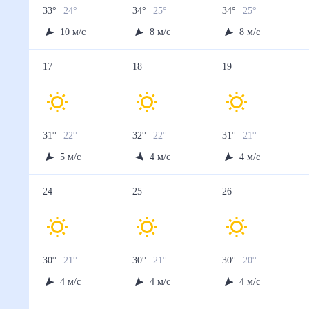
13 авг
14 авг
15 авг
16 авг
17 авг
Температура ночью, °C
26
25
23
23
22
Температура днём, °C
34
31
31
31
31
Влажность, %
36
36
36
36
34
Давление, мм
747
747
746
747
747
Ветер, м/с
10
9
9
7
5
Осадки, мм
0
0
0
0
0
18 авг
19 авг
20 авг
21 авг
22 авг
Температура ночью, °C
22
21
21
21
21
Температура днём, °C
32
31
31
31
31
Влажность, %
34
52
52
52
52
Давление, мм
745
722
722
722
721
Ветер, м/с
4
4
4
4
4
Осадки, мм
0
0
0.1
0.1
0.1
23 авг
24 авг
25 авг
26 авг
27 авг
Температура ночью, °C
21
21
21
20
20
Температура днём, °C
31
30
30
30
30
Влажность, %
52
54
55
54
56
Давление, мм
721
721
721
722
721
Ветер, м/с
4
4
4
4
4