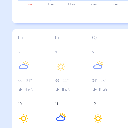
9 авг
10 авг
11 авг
12 авг
13 авг
14 авг
3 авг
4 авг
5 авг
6 авг
7 авг
Температура ночью, °C
21
22
23
23
22
Температура днём, °C
33
33
34
33
33
Влажность, %
37
30
31
34
38
Давление, мм
746
745
744
744
743
Ветер, м/с
4
8
8
8
6
Осадки, мм
0
0
0
0
0
8 авг
9 авг
10 авг
11 авг
12 авг
Температура ночью, °C
22
23
24
25
25
Температура днём, °C
34
33
33
34
34
Влажность, %
29
41
40
37
37
Давление, мм
743
744
744
744
746
Ветер, м/с
8
10
10
8
8
Осадки, мм
0
0
0
0
0