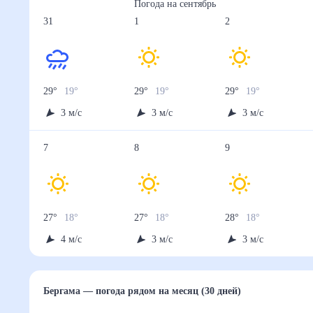
Осадки, мм
0.1
0.5
0.2
0.3
0.2
28 авг
29 авг
30 авг
31 авг
1 сен
Температура ночью, °C
20
20
20
19
19
Температура днём, °C
30
30
30
29
29
Влажность, %
56
56
56
56
56
Давление, мм
721
721
722
722
721
Ветер, м/с
3
3
3
3
3
Осадки, мм
0.2
0.1
0.1
0.4
0.9
2 сен
3 сен
4 сен
5 сен
6 сен
Температура ночью, °C
19
19
19
19
18
Температура днём, °C
29
29
28
28
27
Влажность, %
56
56
56
56
56
Давление, мм
722
722
722
722
722
Ветер, м/с
3
3
3
3
4
Осадки, мм
0.1
0.3
0
0.9
0.8
7 сен
8 сен
9 сен
Температура ночью, °C
18
18
18
Температура днём, °C
27
27
28
Влажность, %
55
56
56
Давление, мм
722
722
723