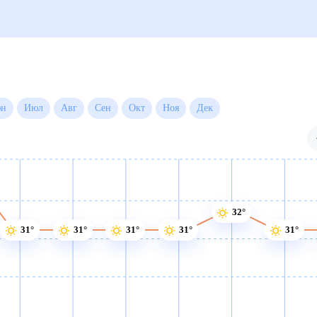
ые
Для садовода
 дней)
32°
31°
31°
31°
31°
31°