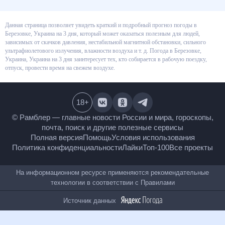
Данная страница позволяет увидеть краткий и подробный прогноз
погоды в Березовке, Украина на 3 дня, который может оказаться
полезным для людей, зависимых от скачков давления, нестабильной
магнитной обстановки, сильного ультрафиолетового излучения,
влажности воздуха и т. д. Погода в Березовке, Украина, Украина на 3 дня
заинтересует тех, кто собирается в рабочую поездку, отпуск, провести
время на свежем воздухе.
18
+
© Рамблер — главные новости России и мира,
гороскопы, почта, поиск и другие полезные сервисы
Полная версия
Помощь
Условия использования
Политика конфиденциальности
Лайки
Топ-100
Все проекты
На информационном ресурсе применяются
рекомендательные технологии в соответствии с
Правилами
Источник данных