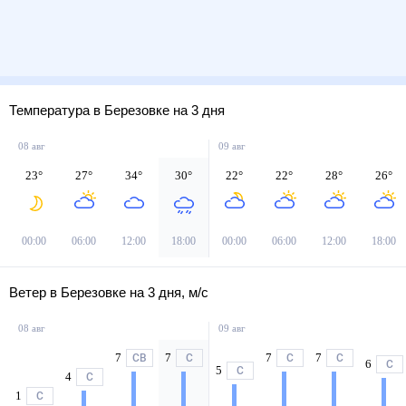
Температура в Березовке на 3 дня
08 авг
09 авг
23
°
27
°
34
°
30
°
22
°
22
°
28
°
26
°
00:00
06:00
12:00
18:00
00:00
06:00
12:00
18:00
Ветер в Березовке на 3 дня, м/с
08 авг
09 авг
7
7
7
7
СВ
С
С
С
6
С
5
С
4
С
1
С