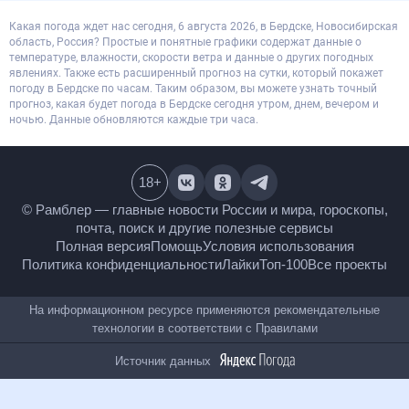
Какая погода ждет нас сегодня, 6 августа 2026, в Бердске, Новосибирская
область, Россия? Простые и понятные графики содержат данные о
температуре, влажности, скорости ветра и данные о других погодных
явлениях. Также есть расширенный прогноз на сутки, который покажет
погоду в Бердске по часам. Таким образом, вы можете узнать точный
прогноз, какая будет погода в Бердске сегодня утром, днем, вечером и
ночью. Данные обновляются каждые три часа.
18
+
© Рамблер — главные новости России и мира,
гороскопы, почта, поиск и другие полезные сервисы
Полная версия
Помощь
Условия использования
Политика конфиденциальности
Лайки
Топ-100
Все проекты
На информационном ресурсе применяются
рекомендательные технологии в соответствии с
Правилами
Источник данных