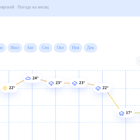
- Югра
Белоярский
Погода на месяц
Июн
Июл
Авг
Сен
Окт
Ноя
Дек
24°
23°
23°
22°
22°
17°