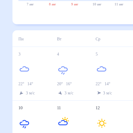
7 авг
8 авг
9 авг
10 авг
11 авг
Пн
Вт
Ср
3
4
5
22
°
14
°
20
°
16
°
22
°
14
°
3
м/с
3
м/с
3
м/с
10
11
12