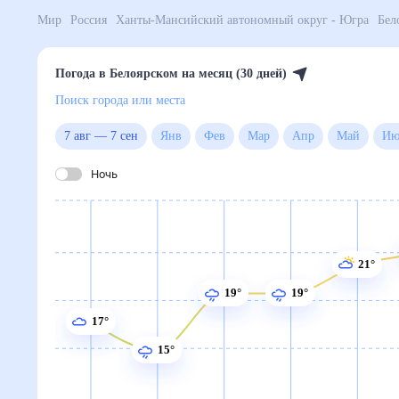
Мир
Россия
Ханты-Мансийский автономный округ 
Погода в Белоярском на месяц (30 дней)
Поиск города или места
7 авг
—
7 сен
Янв
Фев
Мар
Апр
Май
Ночь
21°
19°
19°
17°
15°