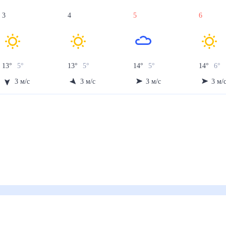
3
4
5
6
13
°
5
°
13
°
5
°
14
°
5
°
14
°
6
°
3
м/с
3
м/с
3
м/с
3
м/