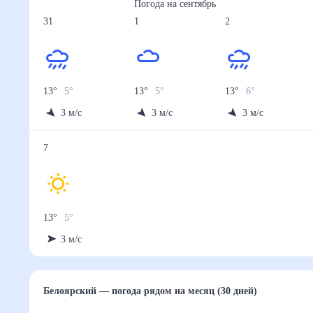
Погода на
сентябрь
31
1
2
13
°
5
°
13
°
5
°
13
°
6
°
3
м/с
3
м/с
3
м/с
7
13
°
5
°
3
м/с
Белоярский
— погода рядом
на месяц (30 дней)