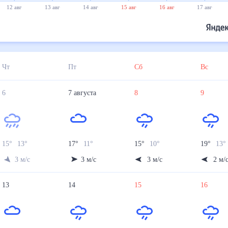
12 авг
13 авг
14 авг
15 авг
16 авг
17 авг
Чт
Пт
Сб
Вс
6
7
августа
8
9
15
°
13
°
17
°
11
°
15
°
10
°
19
°
13
°
3
м/с
3
м/с
3
м/с
2
м/
13
14
15
16