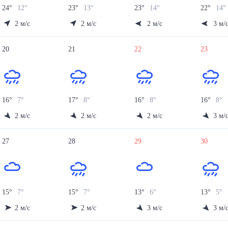
24
°
12
°
23
°
13
°
23
°
14
°
22
°
14
°
2
м/с
2
м/с
2
м/с
3
м/
20
21
22
23
16
°
7
°
17
°
8
°
16
°
8
°
16
°
8
°
2
м/с
2
м/с
2
м/с
3
м/
27
28
29
30
15
°
7
°
15
°
7
°
13
°
6
°
13
°
5
°
2
м/с
2
м/с
3
м/с
3
м/