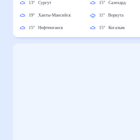
13
°
Сургут
15
°
Салехард
19
°
Ханты-Мансийск
11
°
Воркута
15
°
Нефтеюганск
15
°
Когалым