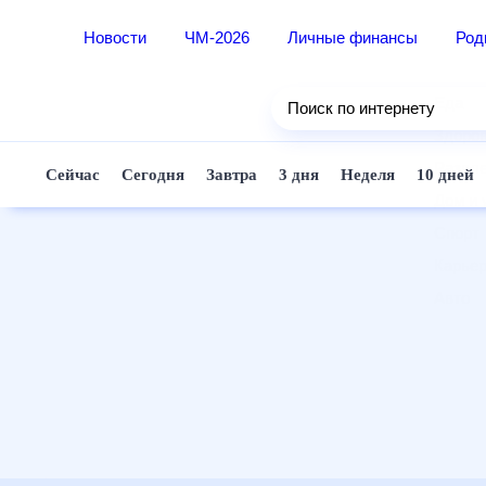
Новости
ЧМ-2026
Личные финансы
Ро
Еда
Поиск по интернету
Здор
Разв
Сейчас
Сегодня
Завтра
3 дня
Неделя
10 д
Дом 
Спор
Карь
Авто
Техн
Жизн
Сбер
Горо