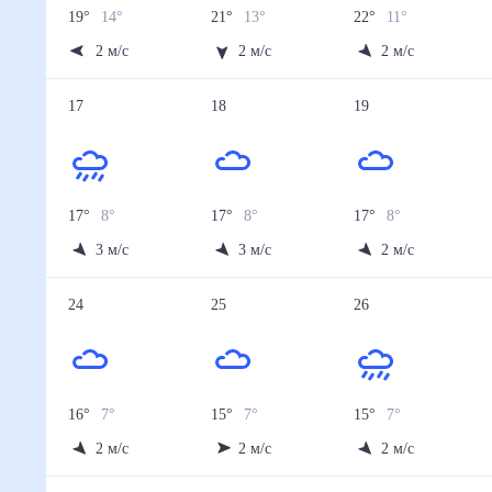
19
°
14
°
21
°
13
°
22
°
11
°
2
м/с
2
м/с
2
м/с
17
18
19
17
°
8
°
17
°
8
°
17
°
8
°
3
м/с
3
м/с
2
м/с
24
25
26
16
°
7
°
15
°
7
°
15
°
7
°
2
м/с
2
м/с
2
м/с