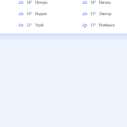
18
°
Печора
18
°
Нягань
16
°
Надым
15
°
Лянтор
21
°
Урай
15
°
Ноябрьск