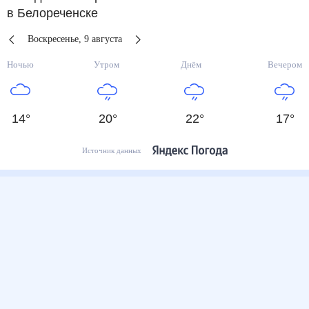
в Белореченске
Воскресенье
,
9
августа
Ночью
Утром
Днём
Вечером
14
°
20
°
22
°
17
°
Источник данных