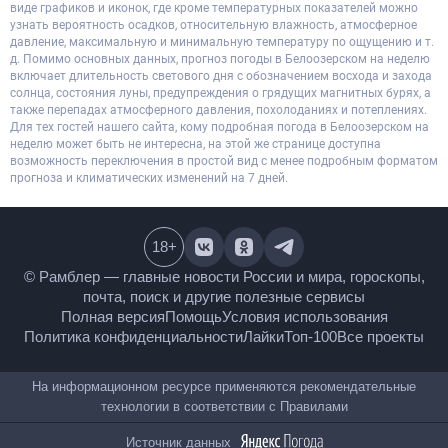
виде графиков и иконок, где кроме температурных показателей можно
узнать вероятность осадков, относительную влажность, атмосферное
давление, максимальную и минимальную температуру по ощущению и т.
д. Помимо основных данных, прогноз погоды в Белоозерском на неделю
включает длительность светового дня с обозначением восхода и захода
солнца, состояния луны, предупреждения о грядущих магнитных бурях, а
также перепадах атмосферного давления, похолоданиях и потеплениях.
Для тех гостей нашего сайта, кому подробная погода в Белоозерском на
неделю может быть не интересна, на этой же странице доступна
возможность переключения в простой вид с менее подробным форматом
прогноза и климатических изменений на 7 дней.
18
+
© Рамблер — главные новости России и мира,
гороскопы, почта, поиск и другие полезные сервисы
Полная версия
Помощь
Условия использования
Политика конфиденциальности
Лайки
Топ-100
Все проекты
На информационном ресурсе применяются
рекомендательные технологии в соответствии с
Правилами