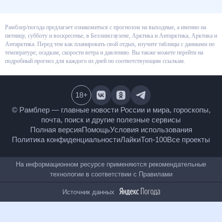
Рамблер/погода предлагает ознакомиться с прогнозом на выходные, а
именно на пятницу, субботу и воскресенье, в Беллинсгаузене, Арктика и
Антарктика, Арктика и Антарктика. Перед тем как планировать свой
отдых, изучите таблицы с данными по температуре, осадкам, скорости
ветра и давлению. Вы также можете перейти на подробный прогноз для
каждого из дней по соответствующим ссылкам.
18
+
© Рамблер — главные новости России и мира,
гороскопы, почта, поиск и другие полезные сервисы
Полная версия
Помощь
Условия использования
Политика конфиденциальности
Лайки
Топ-100
Все проекты
На информационном ресурсе применяются
рекомендательные технологии в соответствии с
Правилами
Источник данных