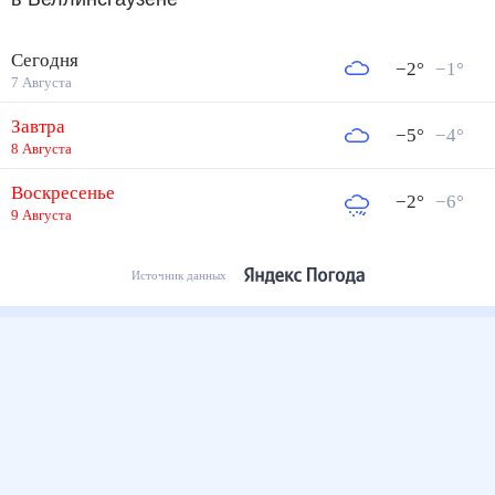
в Беллинсгаузене
Сегодня
−2
°
−1
°
7 Августа
Завтра
−5
°
−4
°
8 Августа
Воскресенье
−2
°
−6
°
9 Августа
Источник данных