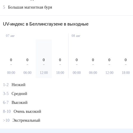
4
Магнитная буря
5
Большая магнитная буря
UV-индекс в Беллинсгаузене в выходные
07 авг
08 авг
0
0
0
0
0
0
0
0
00:00
06:00
12:00
18:00
00:00
06:00
12:00
18:00
1-2
Низкий
3-5
Средний
6-7
Высокий
8-10
Очень высокий
>10
Экстремальный