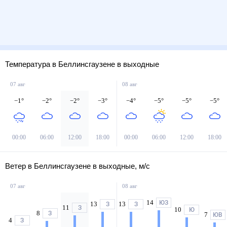
Температура в Беллинсгаузене в выходные
07 авг
08 авг
−1
°
−2
°
−2
°
−3
°
−4
°
−5
°
−5
°
−5
°
00:00
06:00
12:00
18:00
00:00
06:00
12:00
18:00
Ветер в Беллинсгаузене в выходные, м/с
07 авг
08 авг
14
ЮЗ
13
13
З
З
11
З
10
Ю
8
З
7
ЮВ