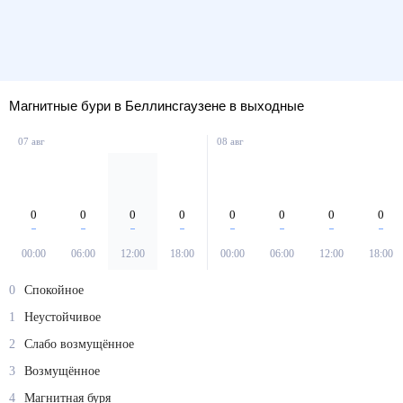
Магнитные бури в Беллинсгаузене в выходные
07 авг
08 авг
0
0
0
0
0
0
0
0
00:00
06:00
12:00
18:00
00:00
06:00
12:00
18:00
0
Спокойное
1
Неустойчивое
2
Слабо возмущённое
3
Возмущённое