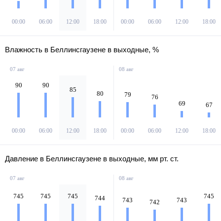
4
З
00:00
06:00
12:00
18:00
00:00
06:00
12:00
18:00
Влажность в Беллинсгаузене в выходные, %
07 авг
08 авг
90
90
85
80
79
76
69
67
00:00
06:00
12:00
18:00
00:00
06:00
12:00
18:00
Давление в Беллинсгаузене в выходные, мм рт. ст.
07 авг
08 авг
745
745
745
745
744
743
743
742