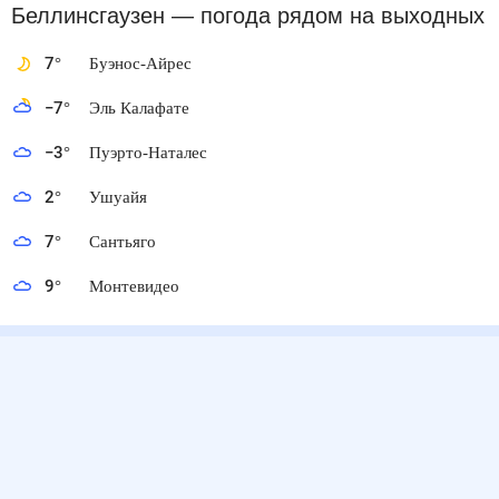
Беллинсгаузен
— погода рядом
на выходных
7
°
Буэнос-Айрес
−7
°
Эль Калафате
−3
°
Пуэрто-Наталес
2
°
Ушуайя
7
°
Сантьяго
9
°
Монтевидео