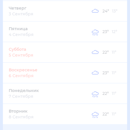
Четверг
24
°
13
°
3 Сентября
Пятница
23
°
12
°
4 Сентября
Суббота
22
°
11
°
5 Сентября
Воскресенье
23
°
11
°
6 Сентября
Понедельник
22
°
11
°
7 Сентября
Вторник
22
°
11
°
8 Сентября