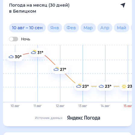
Погода на месяц (30 дней)
в Белицком
10 авг
–
10 сен
Янв
Фев
Мар
Апр
Май
Ночь
31°
30°
27°
23°
23°
23°
10 авг
11 авг
12 авг
13 авг
14 авг
15 авг
Источник данных