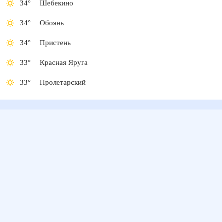
34
°
Шебекино
34
°
Обоянь
34
°
Пристень
33
°
Красная Яруга
33
°
Пролетарский