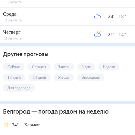
11 Августа
Среда
24
°
18
°
12 Августа
Четверг
21
°
14
°
13 Августа
Другие прогнозы
Сейчас
Сегодня
Завтра
3 дня
Неделя
10 дней
14 дней
Месяц
Выходные
Для садовода
Белгород
— погода рядом
на неделю
34
°
Харьков