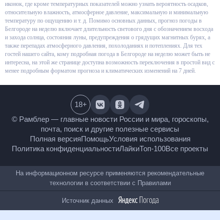
в виде графиков и иконок, где кроме температурных показателей можно
узнать вероятность осадков, относительную влажность, атмосферное
давление, максимальную и минимальную температуру по ощущению и т.
д. Помимо основных данных, прогноз погоды в Белгороде на неделю
включает длительность светового дня с обозначением восхода и захода
солнца, состояния луны, предупреждения о грядущих магнитных бурях, а
также перепадах атмосферного давления, похолоданиях и потеплениях.
Для тех гостей нашего сайта, кому подробная погода в Белгороде на
неделю может быть не интересна, на этой же странице доступна
возможность переключения в простой вид с менее подробным форматом
прогноза и климатических изменений на 7 дней.
18
+
© Рамблер — главные новости России и мира,
гороскопы, почта, поиск и другие полезные сервисы
Полная версия
Помощь
Условия использования
Политика конфиденциальности
Лайки
Топ-100
Все проекты
На информационном ресурсе применяются
рекомендательные технологии в соответствии с
Правилами