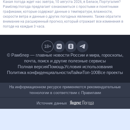
Какая погода ждет нас завтра, 10 августа 2026, в Беласе, Португалия?
Рамблер/погода предлагает ознакомиться с простыми и понятными
графиками, которые содержат данные о температуре, влажности,
скорости ветра и данные о других погодных явлениях. Также обратите
внимание на расширенный прогноз, который отражает все изменения в
погоде на каждые 3 часа.
18
+
© Рамблер — главные новости России и мира,
гороскопы, почта, поиск и другие полезные сервисы
Полная версия
Помощь
Условия использования
Политика конфиденциальности
Лайки
Топ-100
Все проекты
На информационном ресурсе применяются
рекомендательные технологии в соответствии с
Правилами
Источник данных