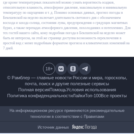
в виде графиков и иконок, где кроме температурных показателей можно
узнать вероятность осадков, относительную влажность, атмосферное
давление, максимальную и минимальную температуру по ощущению и т.
д. Помимо основных данных, прогноз погоды в Бекешевской на неделю
включает длительность светового дня с обозначением восхода и захода
солнца, состояния луны, предупреждения о грядущих магнитных бурях, а
также перепадах атмосферного давления, похолоданиях и потеплениях.
Для тех гостей нашего сайта, кому подробная погода в Бекешевской на
неделю может быть не интересна, на этой же странице доступна
возможность переключения в простой вид с менее подробным форматом
прогноза и климатических изменений на 7 дней.
18
+
© Рамблер — главные новости России и мира,
гороскопы, почта, поиск и другие полезные сервисы
Полная версия
Помощь
Условия использования
Политика конфиденциальности
Лайки
Топ-100
Все проекты
На информационном ресурсе применяются
рекомендательные технологии в соответствии с
Правилами