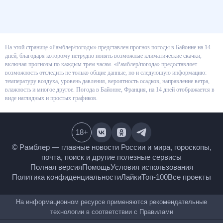
На этой странице «Рамблер/погоды» представлен прогноз погоды в
Байонне на 14 дней, благодаря которому нетрудно понять возможные
климатические скачки, включая прогнозы по каждым трем часам.
«Рамблер/погода» предоставляет возможность отследить не только
общие данные, но и следующую информацию: температуру воздуха,
уровень давления, вероятность осадков, направление ветра, влажность и
многое другое. Погода в Байонне, Франция, на 14 дней отображается в
виде наглядных и простых графиков.
18
+
© Рамблер — главные новости России и мира,
гороскопы, почта, поиск и другие полезные сервисы
Полная версия
Помощь
Условия использования
Политика конфиденциальности
Лайки
Топ-100
Все проекты
На информационном ресурсе применяются