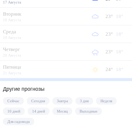
17 Августа
Вторник
23
°
18
°
18 Августа
Среда
23
°
18
°
19 Августа
Четверг
23
°
18
°
20 Августа
Пятница
24
°
18
°
21 Августа
Другие прогнозы
Сейчас
Сегодня
Завтра
3 дня
Неделя
10 дней
14 дней
Месяц
Выходные
Для садовода