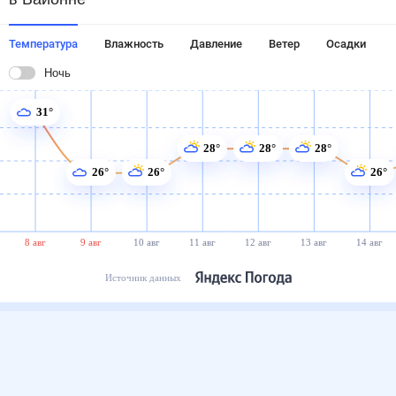
Температура
Влажность
Давление
Ветер
Осадки
Ночь
31°
28°
28°
28°
26°
26°
26°
8 авг
9 авг
10 авг
11 авг
12 авг
13 авг
14 авг
Источник данных