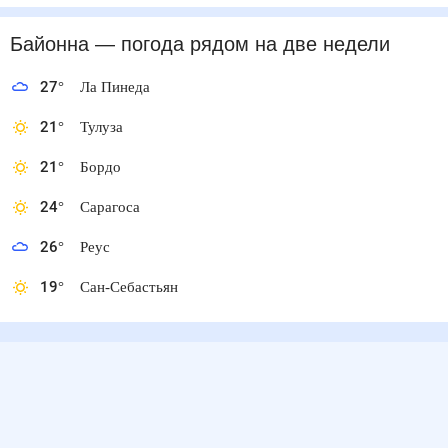
Байонна
— погода рядом
на две недели
27
°
Ла Пинеда
21
°
Тулуза
21
°
Бордо
24
°
Сарагоса
26
°
Реус
19
°
Сан-Себастьян