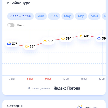
в Байконуре
7 авг
–
7 сен
Янв
Фев
Мар
Апр
Май
И
Ночь
40°
39°
39°
38°
37°
36°
7 авг
8 авг
9 авг
10 авг
11 авг
12 авг
Источник данных
Сегодня