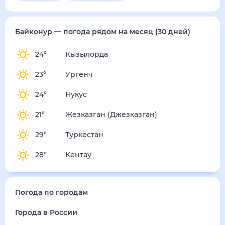
Байконур
— погода рядом
на месяц (30 дней)
24
°
Кызылорда
23
°
Ургенч
24
°
Нукус
21
°
Жезказган (Джезказган)
29
°
Туркестан
28
°
Кентау
Погода по городам
Города в России