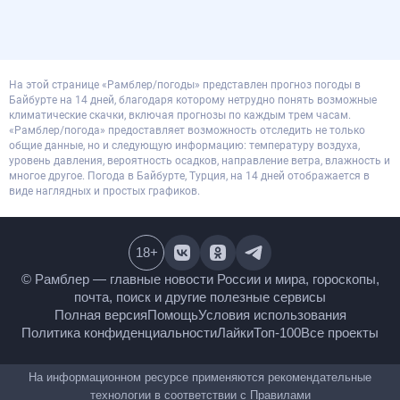
На этой странице «Рамблер/погоды» представлен прогноз погоды в
Байбурте на 14 дней, благодаря которому нетрудно понять возможные
климатические скачки, включая прогнозы по каждым трем часам.
«Рамблер/погода» предоставляет возможность отследить не только
общие данные, но и следующую информацию: температуру воздуха,
уровень давления, вероятность осадков, направление ветра, влажность и
многое другое. Погода в Байбурте, Турция, на 14 дней отображается в
виде наглядных и простых графиков.
18
+
© Рамблер — главные новости России и мира,
гороскопы, почта, поиск и другие полезные сервисы
Полная версия
Помощь
Условия использования
Политика конфиденциальности
Лайки
Топ-100
Все проекты
На информационном ресурсе применяются