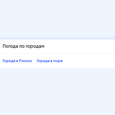
Погода по городам
Города в России
Города в мире