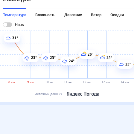
Температура
Влажность
Давление
Ветер
Осадки
Ночь
31°
26°
25°
25°
25°
24°
23°
8 авг
9 авг
10 авг
11 авг
12 авг
13 авг
14 авг
Источник данных