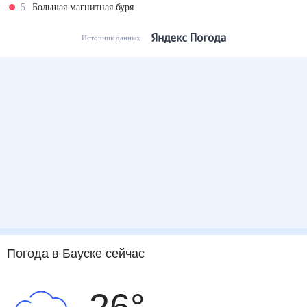
5
Большая магнитная буря
Источник данных
Погода
в Бауске
сейчас