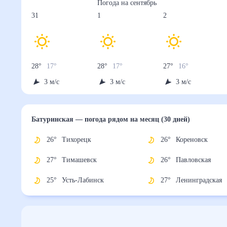
Погода на
сентябрь
31
1
2
28
°
17
°
28
°
17
°
27
°
16
°
3
м/с
3
м/с
3
м/с
Батуринская
— погода рядом
на месяц (30 дней)
26
°
Тихорецк
26
°
Кореновск
27
°
Тимашевск
26
°
Павловская
25
°
Усть-Лабинск
27
°
Ленинградск