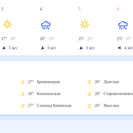
3
4
5
6
27
°
16
°
26
°
15
°
25
°
15
°
25
°
15
°
3
м/с
3
м/с
3
м/с
4
м/
27
°
Брюховецкая
26
°
Динская
26
°
Калининская
26
°
Старовеличк
ая
27
°
Станица Каневская
26
°
Выселки