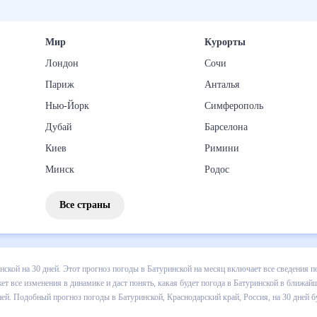
Мир
Курорты
Лондон
Сочи
Париж
Анталья
Нью-Йорк
Симферополь
Дубай
Барселона
Киев
Римини
Минск
Родос
Все страны
 погоды в Батуринской на 30 дней. Этот прогноз погоды в Батуринск
падении осадков т.д. Хорошая визуализация прогноза покажет все и
й в ближайший месяц, к каким изменениям нужно быть готовым и как 
кой, Краснодарский край, Россия, на 30 дней будет полезен всем, в