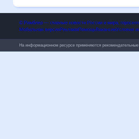
людям, чувствительным к погодным изменениям.
© Рамблер — главные новости России и мира, гороск
Мобильная версия
Реклама
Помощь
Вакансии
Условия
На информационном ресурсе применяются рекомендательн