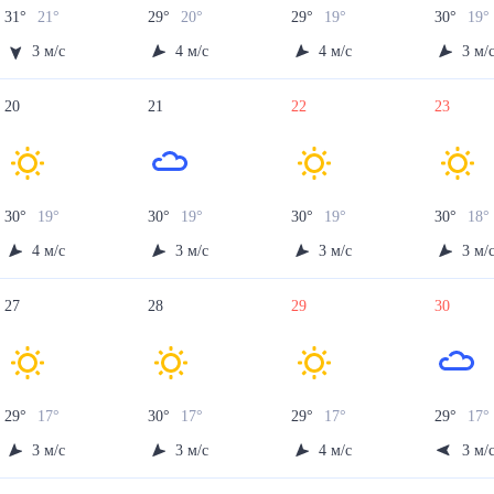
31
°
21
°
29
°
20
°
29
°
19
°
30
°
19
°
3
м/с
4
м/с
4
м/с
3
м/
20
21
22
23
30
°
19
°
30
°
19
°
30
°
19
°
30
°
18
°
4
м/с
3
м/с
3
м/с
3
м/
27
28
29
30
29
°
17
°
30
°
17
°
29
°
17
°
29
°
17
°
3
м/с
3
м/с
4
м/с
3
м/