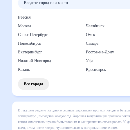
Россия
Москва
Челябинск
Санкт-Петербург
Омск
Новосибирск
Самара
Екатеринбург
Ростов-на-Дону
Нижний Новгород
Уфа
Казань
Красноярск
Все города
В текущем разделе погодного сервиса представлен прогноз
месяц включает все сведения по дневной температуре , вы
динамике и даст понять, какая будет погода в Батуринско
спланировать 30 дней. Подобный прогноз погоды в Батуринс