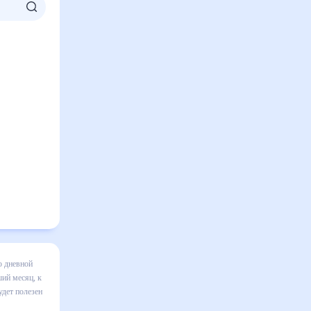
ой на
зменения в
правильно
 том числе