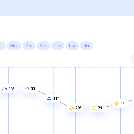
года на месяц
Июн
Июл
Авг
Сен
Окт
Ноя
Дек
33°
33°
31°
30°
29°
29°