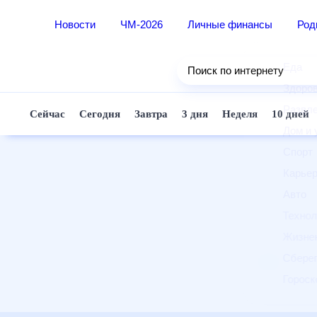
Новости
ЧМ-2026
Личные финансы
Ро
Еда
Поиск по интернету
Здор
Разв
Сейчас
Сегодня
Завтра
3 дня
Неделя
10 д
Дом 
Спор
Карь
Авто
Техн
Жизн
Сбер
Горо