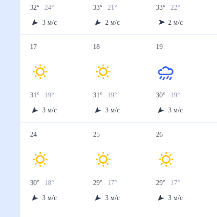
32
°
24
°
33
°
21
°
33
°
22
°
3
м/с
2
м/с
2
м/с
17
18
19
31
°
19
°
31
°
19
°
30
°
19
°
3
м/с
3
м/с
3
м/с
24
25
26
30
°
18
°
29
°
17
°
29
°
17
°
3
м/с
3
м/с
3
м/с