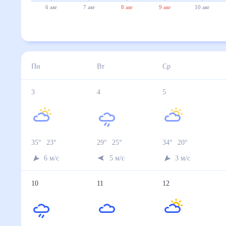
6 авг
7 авг
8 авг
9 авг
10 авг
Пн
Вт
Ср
3
4
5
35
°
23
°
29
°
25
°
34
°
20
°
6
м/с
5
м/с
3
м/с
10
11
12