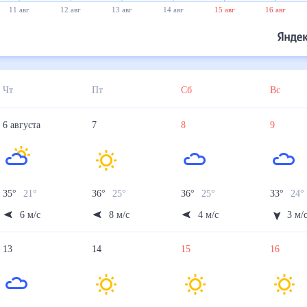
11 авг
12 авг
13 авг
14 авг
15 авг
16 авг
Чт
Пт
Сб
Вс
6
августа
7
8
9
35
°
21
°
36
°
25
°
36
°
25
°
33
°
24
6
м/с
8
м/с
4
м/с
3
м/
13
14
15
16