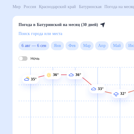
Мир
Россия
Краснодарский край
Батуринская
По
Погода в Батуринской на месяц (30 дней)
Поиск города или места
6 авг
—
6 сен
Янв
Фев
Мар
Апр
Май
Ночь
36°
36°
35°
33°
32°