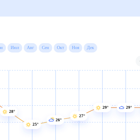
Июн
Июл
Авг
Сен
Окт
Ноя
Дек
29°
29°
28°
27°
26°
25°