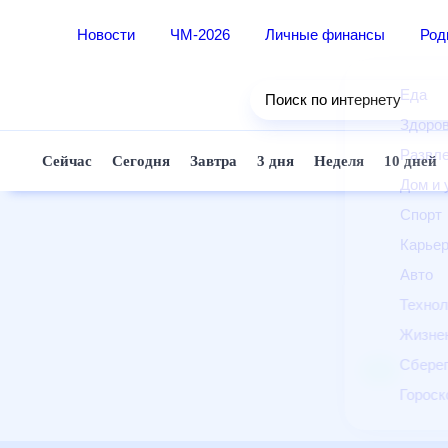
Новости
ЧМ-2026
Личные финансы
Ро
Еда
Поиск по интернету
Здор
Разв
Сейчас
Сегодня
Завтра
3 дня
Неделя
10 д
Дом 
Спор
Карь
Авто
Техн
Жизн
Сбер
Горо