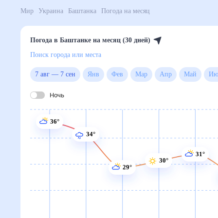
Мир
Украина
Баштанка
Погода на месяц
Погода в Баштанке на месяц (30 дней)
Поиск города или места
7 авг
—
7 сен
Янв
Фев
Мар
Апр
Май
Ночь
36°
34°
31°
30°
29°