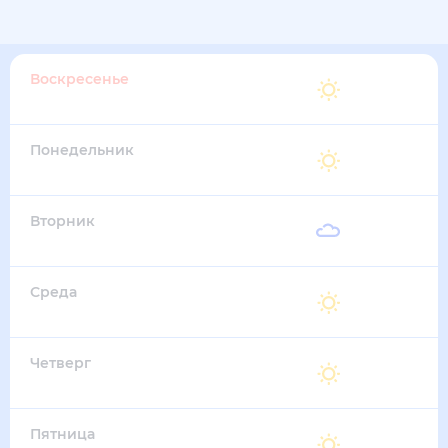
Воскресенье
30
°
17
°
16 Августа
Понедельник
30
°
17
°
17 Августа
Вторник
30
°
17
°
18 Августа
Среда
30
°
17
°
19 Августа
Четверг
30
°
17
°
20 Августа
Пятница
29
°
17
°