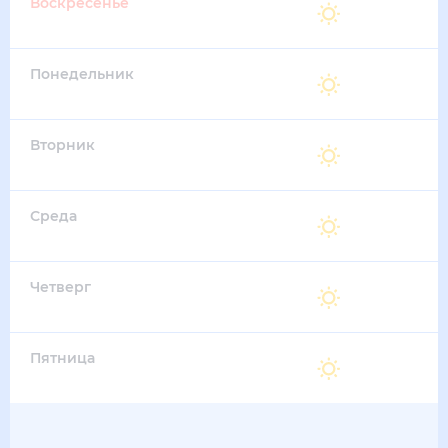
Воскресенье
29
°
16
°
30 Августа
Понедельник
29
°
16
°
31 Августа
Вторник
29
°
16
°
1 Сентября
Среда
28
°
16
°
2 Сентября
Четверг
28
°
15
°
3 Сентября
Пятница
27
°
15
°
4 Сентября