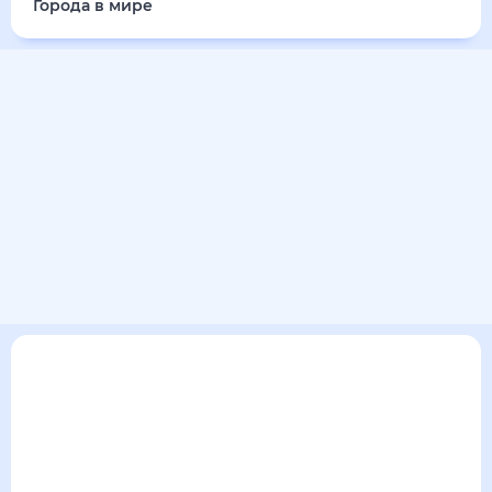
Города в мире
В текущем разделе погодного сервиса представлен
прогноз погоды в Барцрашене на 30 дней. Этот прогноз
погоды в Барцрашене на месяц включает все сведения по
дневной температуре , выпадении осадков т.д. Хорошая
визуализация прогноза покажет все изменения в динамике
и даст понять, какая будет погода в Барцрашене в