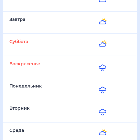
30
°
24
°
6 Августа
Завтра
31
°
23
°
7 Августа
Суббота
32
°
22
°
8 Августа
Воскресенье
33
°
24
°
9 Августа
Понедельник
30
°
22
°
10 Августа
Вторник
30
°
21
°
11 Августа
Среда
30
°
20
°
12 Августа