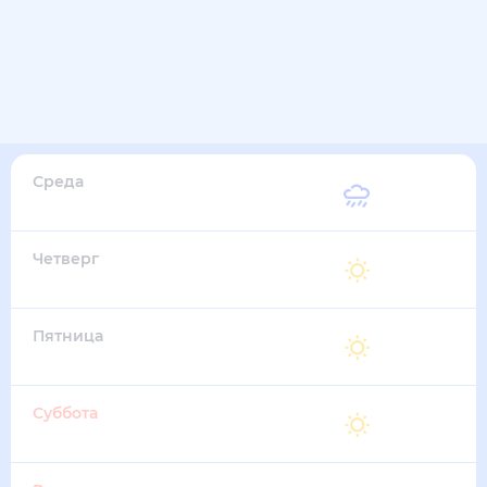
Среда
28
°
16
°
26 Августа
Четверг
28
°
16
°
27 Августа
Пятница
29
°
16
°
28 Августа
Суббота
29
°
16
°
29 Августа