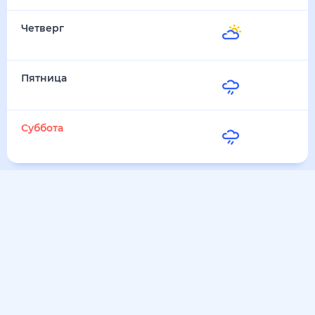
Четверг
31
°
21
°
13 Августа
Пятница
31
°
22
°
14 Августа
Суббота
32
°
22
°
15 Августа