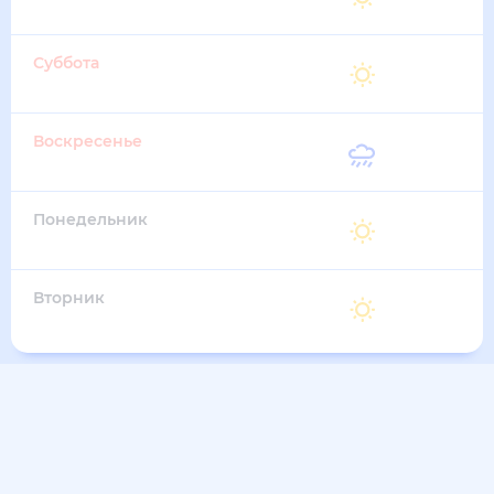
21 Августа
Суббота
29
°
16
°
22 Августа
Воскресенье
29
°
16
°
23 Августа
Понедельник
29
°
16
°
24 Августа
Вторник
29
°
16
°
25 Августа