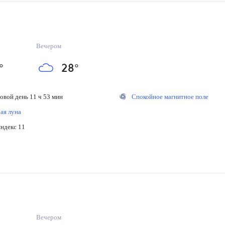
Вечером
°
28
°
вой день 11 ч 53 мин
Спокойное магнитное поле
я луна
декс 11
Вечером