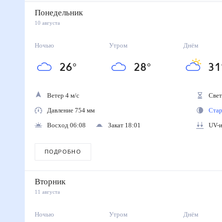
Понедельник
10 августа
Ночью
Утром
Днём
26
°
28
°
31
Ветер 4 м/с
Свето
Давление 754 мм
Стара
Восход 06:08
Закат 18:01
UV-ин
ПОДРОБНО
Вторник
11 августа
Ночью
Утром
Днём