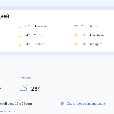
дней
25
°
Палембанг
21
°
Богор
24
°
Метро
19
°
Сукабуми
24
°
Серанг
18
°
Бандунг
Вечером
°
28
°
вой день 11 ч 53 мин
Спокойное магнитное поле
я луна