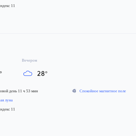
декс 11
Вечером
°
28
°
вой день 11 ч 53 мин
Спокойное магнитное поле
я луна
декс 11