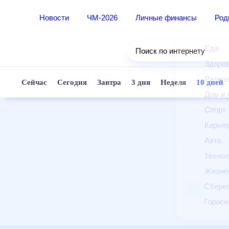
Новости
ЧМ-2026
Личные финансы
Ро
Еда
Поиск по интернету
Здор
Разв
Сейчас
Сегодня
Завтра
3 дня
Неделя
10 д
Дом 
Спор
Карь
Авто
Техн
Жизн
Сбер
Горо