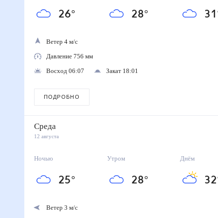
26
°
28
°
31
Ветер 4 м/с
Давление 756 мм
Восход 06:07
Закат 18:01
ПОДРОБНО
Среда
12 августа
Ночью
Утром
Днём
25
°
28
°
32
Ветер 3 м/с