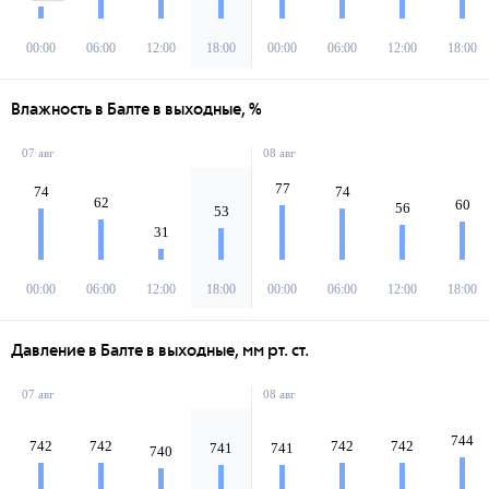
00:00
06:00
12:00
18:00
00:00
06:00
12:00
18:00
Влажность в Балте в выходные, %
07 авг
08 авг
77
74
74
62
60
56
53
31
00:00
06:00
12:00
18:00
00:00
06:00
12:00
18:00
Давление в Балте в выходные, мм рт. ст.
07 авг
08 авг
744
742
742
742
742
741
741
740