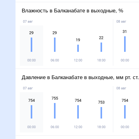
Влажность в Балканабате в выходные, %
07 авг
08 авг
31
29
29
22
19
00:00
06:00
12:00
18:00
00:00
Давление в Балканабате в выходные, мм рт. ст.
07 авг
08 авг
755
754
754
754
753
00:00
06:00
12:00
18:00
00:00