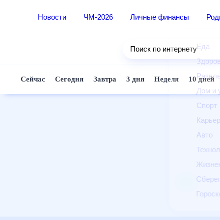
Новости
ЧМ-2026
Личные финансы
Ро
Еда
Поиск по интернету
Здор
Разв
Сейчас
Сегодня
Завтра
3 дня
Неделя
10 д
Дом 
Спор
Карь
Авто
Техн
Жизн
Сбер
Горо