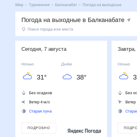
Мир
Туркмения
Балканабат
Погода на выходные
Погода на выходные в Балканабате
Поиск города или места
День
Температура
Осадки
Ветер
Сегодня
38
°
31
°
0
%
4
м/с
Сегодня, 7 августа
Завтра,
7
августа
Завтра
39
°
31
°
0
%
3
м/с
Ночью
Днём
Ночью
8
августа
31
°
38
°
3
Воскресенье
40
°
32
°
0
%
5
м/с
9
августа
Без осадков
Без о
Ветер 4 м/с
Ветер 
Старая луна
Стара
ПОДРОБНО
ПОДР