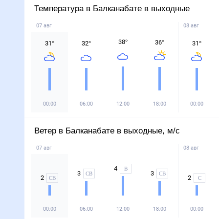
Температура в Балканабате в выходные
07 авг
08 авг
38
°
36
°
31
°
32
°
31
°
00:00
06:00
12:00
18:00
00:00
Ветер в Балканабате в выходные, м/с
07 авг
08 авг
4
В
3
3
СВ
СВ
2
2
СВ
С
00:00
06:00
12:00
18:00
00:00