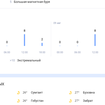
5
Большая магнитная буря
09 авг
8
8
2
0
0
0
06:00
12:00
18:00
00:00
06:00
12:00
>10
Экстремальный
ых
26
°
Сумгаит
27
°
Бузовна
26
°
Гобустан
27
°
Забрат