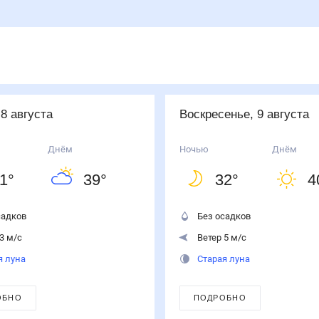
 8 августа
воскресенье, 9 августа
Днём
Ночью
Днём
1
°
39
°
32
°
4
садков
Без осадков
3 м/с
Ветер 5 м/с
я луна
Старая луна
ОБНО
ПОДРОБНО