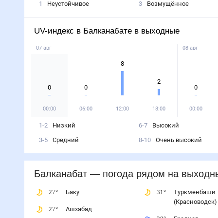
1
Неустойчивое
3
Возмущённое
UV-индекс в Балканабате в выходные
07 авг
08 авг
8
2
0
0
0
00:00
06:00
12:00
18:00
00:00
1-2
Низкий
6-7
Высокий
3-5
Средний
8-10
Очень высокий
Балканабат
— погода рядом
на выходн
27
°
Баку
31
°
Туркменбаши
(Красноводск)
27
°
Ашхабад