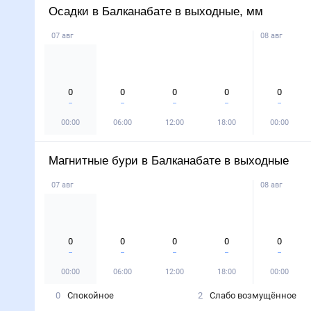
Осадки в Балканабате в выходные, мм
07 авг
08 авг
0
0
0
0
0
00:00
06:00
12:00
18:00
00:00
Магнитные бури в Балканабате в выходные
07 авг
08 авг
0
0
0
0
0
00:00
06:00
12:00
18:00
00:00
0
Спокойное
2
Слабо возмущённое