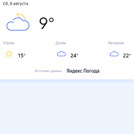
сб, 8 августа
9
°
Утром
Днём
Вечером
15
°
24
°
22
°
Источник данных