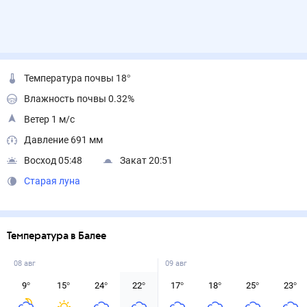
Температура почвы 18°
Влажность почвы 0.32%
Ветер 1 м/с
Давление 691 мм
Восход 05:48
Закат 20:51
Старая луна
Температура в Балее
08 авг
09 авг
9
°
15
°
24
°
22
°
17
°
18
°
25
°
23
°