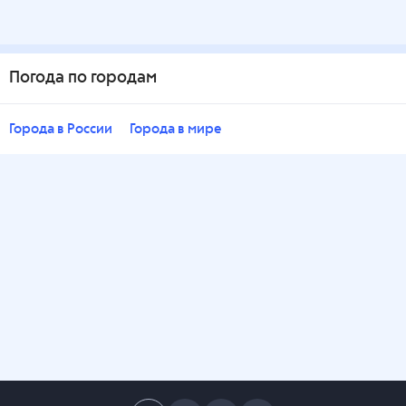
Погода по городам
Города в России
Города в мире