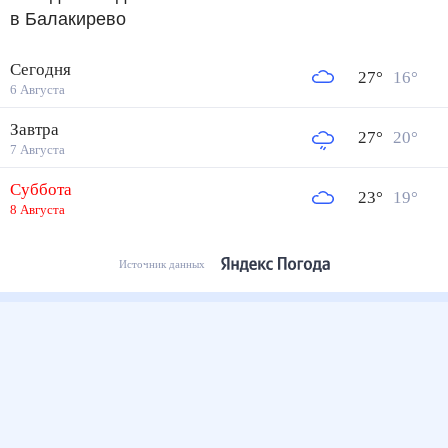
в Балакирево
Сегодня
27
°
16
°
6 Августа
Завтра
27
°
20
°
7 Августа
Суббота
23
°
19
°
8 Августа
Источник данных