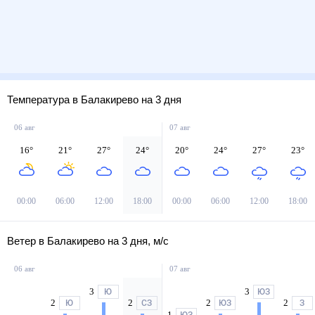
Температура в Балакирево на 3 дня
06 авг
07 авг
16
°
21
°
27
°
24
°
20
°
24
°
27
°
23
°
00:00
06:00
12:00
18:00
00:00
06:00
12:00
18:00
Ветер в Балакирево на 3 дня, м/с
06 авг
07 авг
3
3
Ю
ЮЗ
2
2
2
2
Ю
СЗ
ЮЗ
З
1