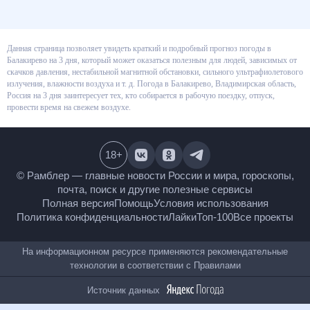
Данная страница позволяет увидеть краткий и подробный прогноз
погоды в Балакирево на 3 дня, который может оказаться полезным для
людей, зависимых от скачков давления, нестабильной магнитной
обстановки, сильного ультрафиолетового излучения, влажности воздуха
и т. д. Погода в Балакирево, Владимирская область, Россия на 3 дня
заинтересует тех, кто собирается в рабочую поездку, отпуск, провести
время на свежем воздухе.
18
+
© Рамблер — главные новости России и мира,
гороскопы, почта, поиск и другие полезные сервисы
Полная версия
Помощь
Условия использования
Политика конфиденциальности
Лайки
Топ-100
Все проекты
На информационном ресурсе применяются
рекомендательные технологии в соответствии с
Правилами