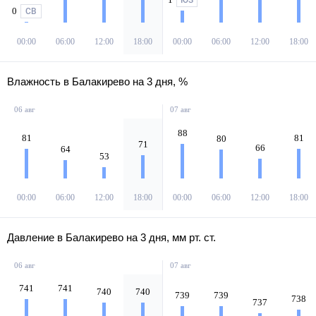
ЮЗ
0
СВ
00:00
06:00
12:00
18:00
00:00
06:00
12:00
18:00
Влажность в Балакирево на 3 дня, %
06 авг
07 авг
88
81
81
80
71
66
64
53
00:00
06:00
12:00
18:00
00:00
06:00
12:00
18:00
Давление в Балакирево на 3 дня, мм рт. ст.
06 авг
07 авг
741
741
740
740
739
739
738
737