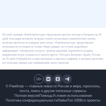
На этой странице «Рамблер/погоды» представлен прогноз погоды в
Багерово на 10 дней, благодаря которому нетрудно понять возможные
климатические скачки, включая прогнозы по каждым трем часам.
«Рамблер/погода» предоставляет возможность отследить не только
общие данные, но и очень подробную информацию: температуру воздуха,
уровень давления, вероятность осадков, направление ветра, влажность и
многое другое. Погода в Багерово, Крым, Россия, на 10 дней
отображается в виде наглядных и простых графиков, в которых доступны
все полезные данные для планирования своего времени.
18
+
© Рамблер — главные новости России и мира,
гороскопы, почта, поиск и другие полезные сервисы
Полная версия
Помощь
Условия использования
Политика конфиденциальности
Лайки
Топ-100