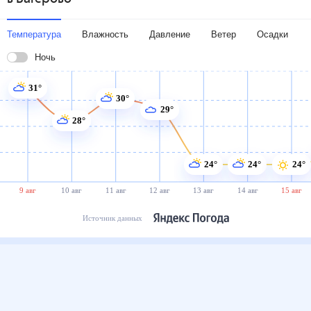
Температура
Влажность
Давление
Ветер
Осадки
Ночь
31°
30°
29°
28°
24°
24°
24°
9 авг
10 авг
11 авг
12 авг
13 авг
14 авг
15 авг
Источник данных