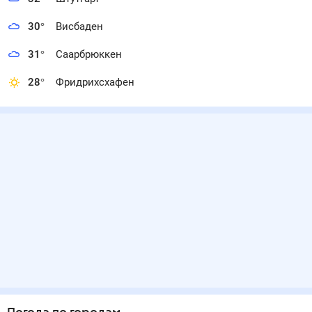
30
°
Висбаден
31
°
Саарбрюккен
28
°
Фридрихсхафен