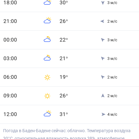
18
:00
30
°
3
м/с
21
:00
26
°
2
м/с
0
0
:00
22
°
3
м/с
0
3
:00
21
°
3
м/с
0
6
:00
19
°
2
м/с
0
9
:00
26
°
2
м/с
12
:00
31
°
4
м/с
Погода в Баден-Бадене сейчас: облачно. Температура воздуха
30°С, относительная влажность воздуха 38%, атмосферное