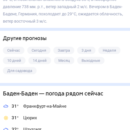
давление 738 мм. р.т., ветер западный 2 м/с. Вечером в Баден-
Бадене, Германия, похолодает до 29°С, ожидается облачность,
ветер восточный 3 м/с.
Другие прогнозы
Сейчас
Сегодня
Завтра
3 дня
Неделя
10 дней
14 дней
Месяц
Выходные
Для садовода
Баден-Баден
— погода рядом
сейчас
31
°
Франкфурт-на-Майне
31
°
Цюрих
32
°
Штутгарт