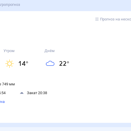
гропрогноз
Прогноз на неск
Утром
Днём
14
°
22
°
 749 мм
:54
Закат 20:38
уна