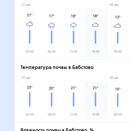
07 авг
08 авг
21
°
17
°
18
°
18
°
13
°
00:00
06:00
12:00
18:00
00:00
Температура почвы в Бабстово
07 авг
08 авг
23
°
21
°
21
°
20
°
16
°
00:00
06:00
12:00
18:00
00:00
Влажность почвы в Бабстово, %