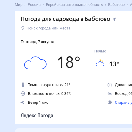
Мир
Россия
Еврейская автономная область
Бабстово
А
Погода для садовода в Бабстово
Поиск города или места
Пятница
,
7
августа
Ночью
18
°
13
°
Температура почвы 21°
Давление
Влажность почвы 0.34%
Восход 05
Ветер 1 м/с
Старая л