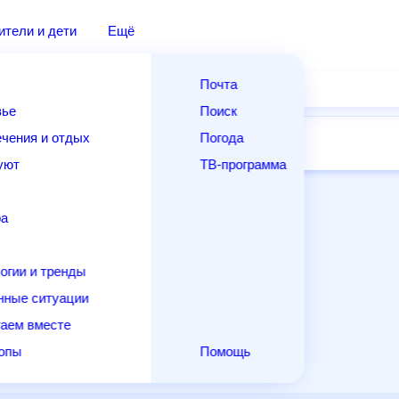
дители и дети
Ещё
Почта
овье
Поиск
лечения и отдых
Погода
ней
14 дней
Месяц
Выходные
Для садовода
и уют
ТВ-программа
т
ера
ологии и тренды
енные ситуации
егаем вместе
скопы
Помощь