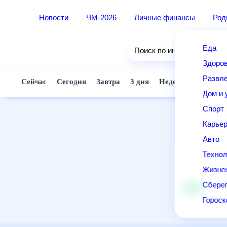
Новости
ЧМ-2026
Личные финансы
Ро
Еда
Поиск по интернету
Здор
Разв
Сейчас
Сегодня
Завтра
3 дня
Неделя
10 д
Дом 
Спор
Карь
Авто
Техн
Жизн
Сбер
Горо