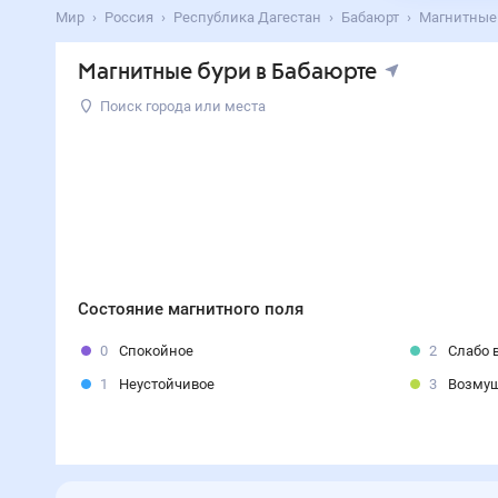
Мир
Россия
Республика Дагестан
Бабаюрт
Магнитные 
Магнитные бури в Бабаюрте
Поиск города или места
Состояние магнитного поля
0
Спокойное
2
Слабо 
1
Неустойчивое
3
Возму