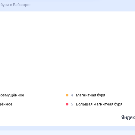
бури в Бабаюрте
возмущённое
4
Магнитная буря
щённое
5
Большая магнитная буря