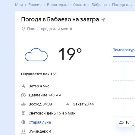
Поиск по интернету
Сейчас
Сегодня
Завтра
3 дня
Неделя
10 дней
14 дней
Месяц
Выходн
Мир
Россия
Вологодская область
Бабаево
Погода на завтра
Погода в Бабаево на завтра
Воскресенье
,
9
августа
Поиск города или места
19
°
Ощущается как
16
°
Ощущается как
16
°