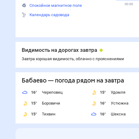
Ветер 4 м/с
Давление 748 мм
Восход 04:38
Закат 20:44
Световой день 16 ч 6 мин
Старая луна
UV-индекс 4
Спокойное магнитное поле
Календарь садовода
Температура
Влажность
Давление
Ветер
Осадки
20°
20°
18°
16°
10°
10°
9°