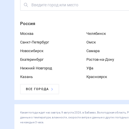
16
°
Шексна
16
°
Кадуй
16
°
Вытегра
15
°
Пестово
16
°
Белозерск
16
°
Кириллов
15
°
Хвойная
Погода по городам
Россия
Москва
Санкт-Петербург
Новосибирск
Екатеринбург
Нижний Но
ВСЕ ГОРОДА
Мир