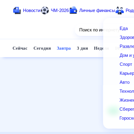
Новости
ЧМ-2026
Личные финансы
Родители и дети
Ещё
Еда
Здоровье
Развлечения и отдых
Дом и уют
Спорт
Карьера
Авто
Технологии и тренды
Жизненные ситуации
Сберегаем вместе
Гороскопы
Почта
Поиск
Погода
ТВ-программа
Помощь