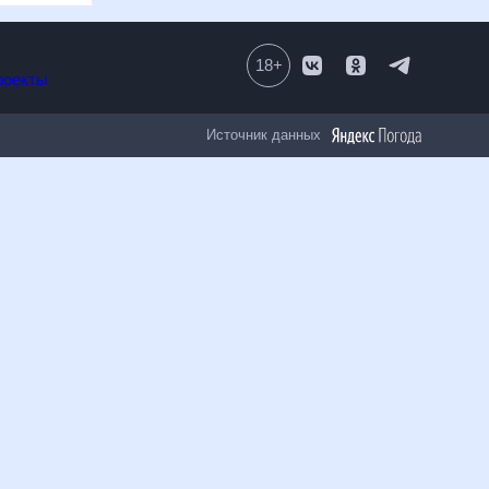
ься с простыми и понятными графиками, которые содержат данные
огноз, который отражает все изменения в погоде на каждые 3