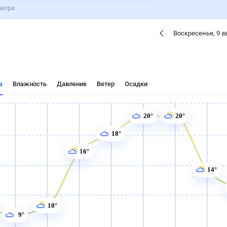
ые
Для садовода