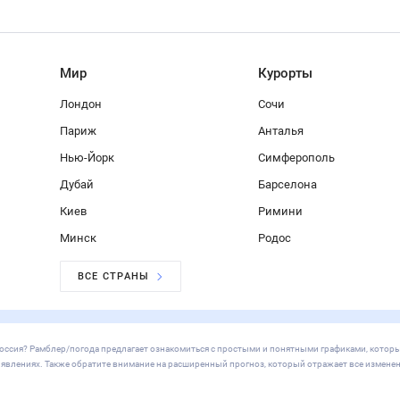
вгород
Казань
Челябинск
Омск
Самара
Ростов-на-Дону
Уфа
Красноя