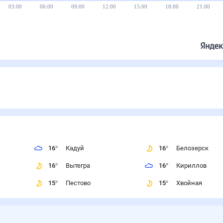
14°
12°