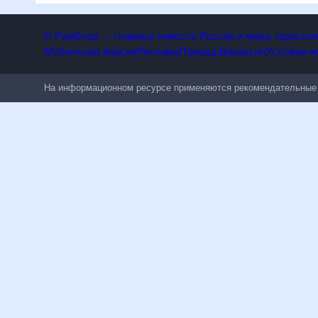
Лондон
Париж
Нью-Йорк
Дубай
Киев
Минск
Курорты
Сочи
Анталья
Симферополь
Барселона
Римини
Родос
ВСЕ СТРАНЫ
Какая погода ждет нас завтра, 9 августа 2026, в Бабаево, Вол
о температуре, влажности, скорости ветра и данные о других 
часа.
© Рамблер — главные новости России и мира, гороскопы,
Мобильная версия
Реклама
Помощь
Вакансии
Условия использования
Политика конфиденциальности
Лайки
Топ-100
Все проекты
18
+