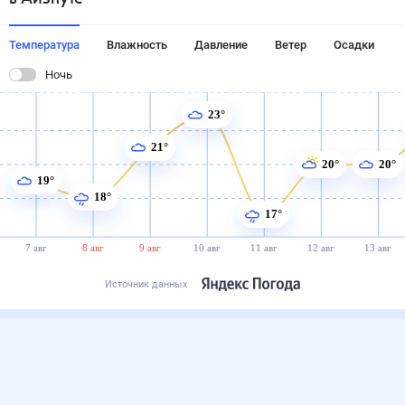
Температура
Влажность
Давление
Ветер
Осадки
Ночь
23°
21°
20°
20°
19°
18°
17°
7 авг
8 авг
9 авг
10 авг
11 авг
12 авг
13 авг
Источник данных