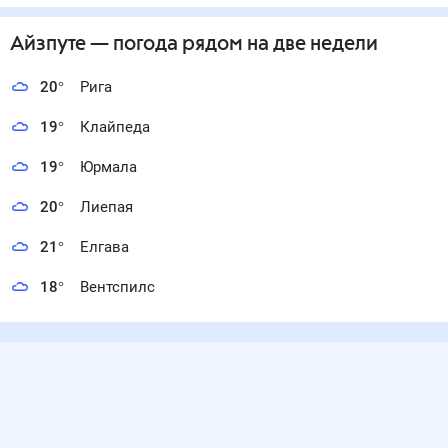
Айзпуте
— погода рядом
на две недели
20
°
Рига
19
°
Клайпеда
19
°
Юрмала
20
°
Лиепая
21
°
Елгава
18
°
Вентспилс